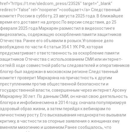
href="https://t.me/sledcom_press/23526" target="_blank"
redirect="false" rel="noopener">сообщает</a> Следственный
комитет России в субботу, 23 августа 2025 года. В ближайшее
время его доставят на допрос.По версии следствия, до 25
февраля 2025 года Маркарян разместил в видеохостинге
видеозапись, содержащую оскорбления памяти защитников
Отечества. Ранее его объявили в розыск.Уголовное дело
возбуждено по части 4 статьи 354.1 УК РФ, которая
предусматривает ответственность за оскорбление памяти
защитников Отечества с использованием СМИ или интернет-
сетей.В ходе совместной работы следователей и оперативников
блогер был задержан в московском регионе.Следственный
комитет проверит Маркаряна на причастность к другим
преступлениям против общественной безопасности и
государственной власти, совершенным через интернет.Арсену
Маркаряну 30 лет. По данным СМИ, он начал свою деятельность
блогера и инфобизнесмена в 2014 году, сначала популяризируя
здоровый образ жизни, а затем перейдя к вебинарам по
личностному росту. Его высказывания неоднократно вызывали
критику, в частности за спорные заявления о женщинах ему
вменяли мизогинию и шовинизм.Ранее сообщалось, что