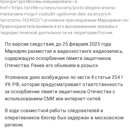
прокуратура Москвы инициировала <a
href="https://profile.ru/news/society/protiv-blogera-arsena-
markaryana-mogut-vozbudit-ugolovnoe-delo-za-prizyvy-k-
terrorizmu-1654923/">уголовное преследование Маркаряна</a>.
Правоохранители выявили в его высказываниях призывы к
террористической деятельности на территории России.
По версии следствия, до 25 февраля 2025 года
Маркарян разместил в видеохостинге видеозапись,
содержащую оскорбления памяти защитников
Отечества. Ранее его объявили в розыск.
Уголовное дело возбуждено по части 4 статьи 354.1
УК РФ, которая предусматривает ответственность
за оскорбление памяти защитников Отечества с
использованием СМИ или интернет-сетей.
В ходе совместной работы следователей и
оперативников блогер был задержан в московском
регионе.