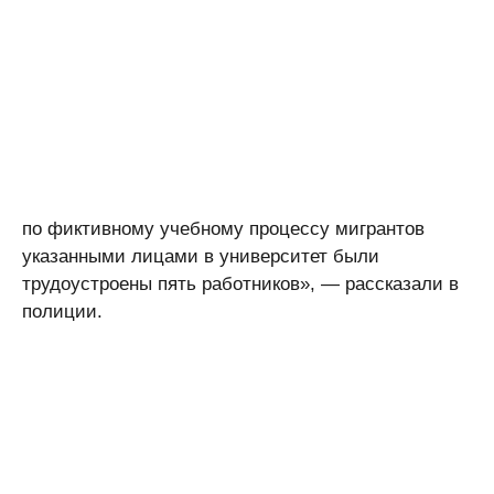
По версии следствия, для организации незаконной
деятельности руководитель вуза поручил
бывшему проректору подготовить фиктивные
приглашения на обучение иностранным гражданам
из различных стран.
«Для оформления всех бюрократических процедур
по фиктивному учебному процессу мигрантов
указанными лицами в университет были
трудоустроены пять работников», — рассказали в
полиции.