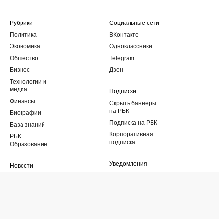
Рубрики
Социальные сети
Политика
ВКонтакте
Экономика
Одноклассники
Общество
Telegram
Бизнес
Дзен
Технологии и
медиа
Подписки
Финансы
Скрыть баннеры
на РБК
Биографии
Подписка на РБК
База знаний
Корпоративная
РБК
подписка
Образование
Уведомления
Новости
регионов
RSS Новости
Санкт-Петербург
и область
РБК
Екатеринбург
О компании
Новосибирск