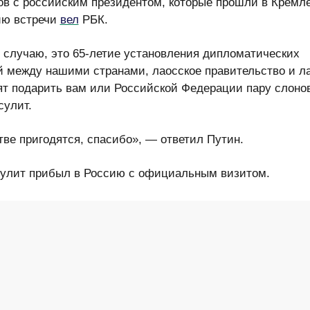
ров с российским президентом, которые прошли в К
ию встречи
вел
РБК.
 случаю, это 65-летие установления дипломатически
й между нашими странами, лаосское правительство 
 народ хотят подарить вам или Российской Федераци
— сказал Сисулит.
тве пригодятся, спасибо», — ответил Путин.
сулит прибыл в Россию с официальным визитом.
ается
в сообщении на сайте Кремля, Путин назвал
та Лаоса близким другом России. Российский презид
что рост товарооборота между двумя странами за ян
года составил почти 20%. Также Путин заявил, что
е власти готовы увеличить квоту для лаосских студе
их образование в России.