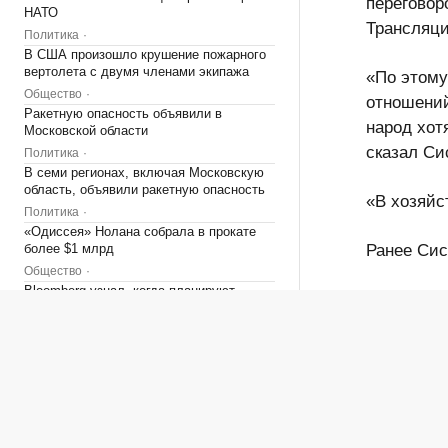
перегово
фланг НАТО
Трансляц
Политика
В США произошло крушение
пожарного вертолета с двумя членами
«По этому
экипажа
отношени
Общество
лаосский
Ракетную опасность объявили в
Московской области
слонов», 
Политика
В семи регионах, включая Московскую
«В хозяйс
область, объявили ракетную опасность
Политика
Ранее Си
«Одиссея» Нолана собрала в прокате
более $1 млрд
Общество
Как
отмеч
Bloomberg узнал, когда планируют
президен
завершить испытания «Золотого
купола»
отметил, 
Политика
май 2025 
Четыре доступных и понятных
российски
инструмента диверсификации
накоплений
получающ
РБК и Сбер