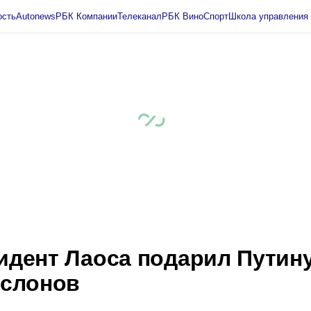
жимость
Autonews
РБК Компании
Телеканал
РБК Вино
Спорт
Школа упра
 Бизнес-среда
Дискуссионный клуб
Исследования
Кредитные рейтинг
Экономика
Бизнес
Технологии и медиа
Финансы
Рынок наличной валю
идент Лаоса подарил Путин
 слонов