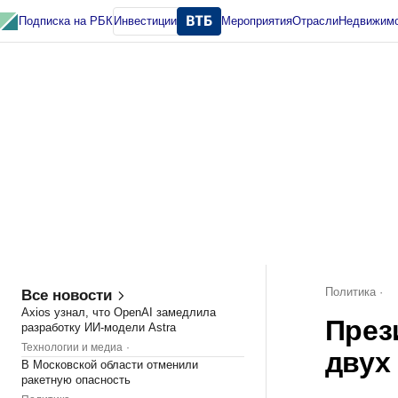
Подписка на РБК
Инвестиции
Мероприятия
Отрасли
Недви
Тренды
Визионеры
Национальные проекты
Город
Стиль
Крипто
РБК
Конференции СПб
Спецпроекты
Проверка контрагентов
Политика
Политика
Все новости
Axios узнал, что OpenAI замедлила
През
разработку ИИ-модели Astra
Технологии и медиа
двух
В Московской области отменили
ракетную опасность