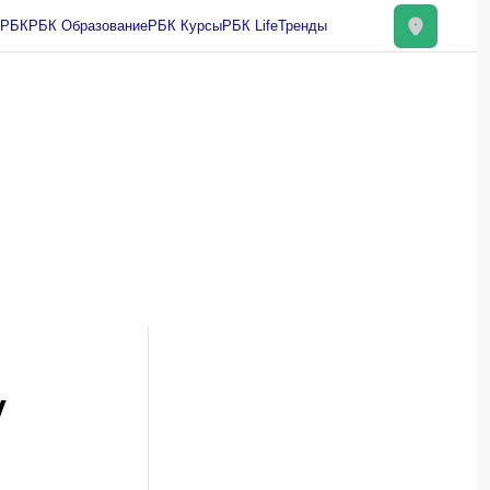
вления РБК
РБК Образование
РБК Курсы
РБК Life
и
Франшизы
Газета
Спецпроекты СПб
ты
у