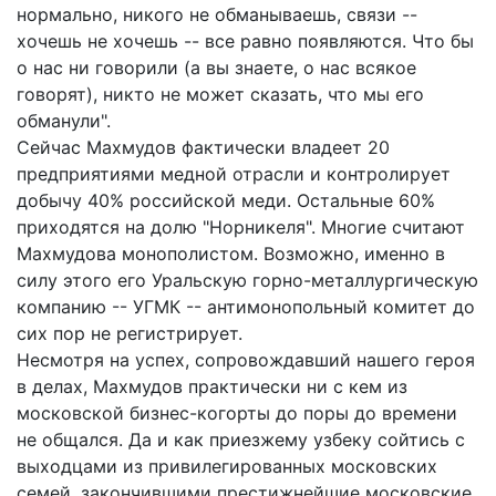
нормально, никого не обманываешь, связи --
хочешь не хочешь -- все равно появляются. Что бы
о нас ни говорили (а вы знаете, о нас всякое
говорят), никто не может сказать, что мы его
обманули".
Сейчас Махмудов фактически владеет 20
предприятиями медной отрасли и контролирует
добычу 40% российской меди. Остальные 60%
приходятся на долю "Норникеля". Многие считают
Махмудова монополистом. Возможно, именно в
силу этого его Уральскую горно-металлургическую
компанию -- УГМК -- антимонопольный комитет до
сих пор не регистрирует.
Несмотря на успех, сопровождавший нашего героя
в делах, Махмудов практически ни с кем из
московской бизнес-когорты до поры до времени
не общался. Да и как приезжему узбеку сойтись с
выходцами из привилегированных московских
семей, закончившими престижнейшие московские