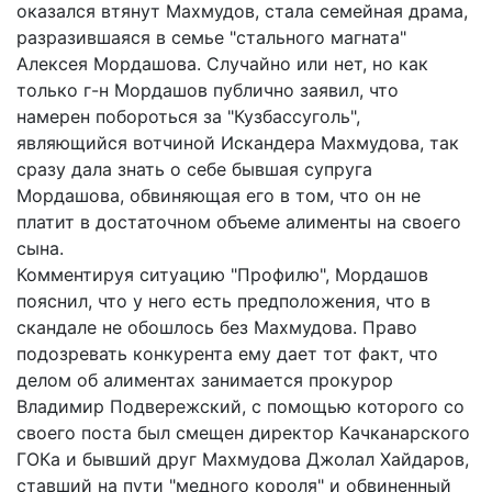
оказался втянут Махмудов, стала семейная драма,
разразившаяся в семье "стального магната"
Алексея Мордашова. Случайно или нет, но как
только г-н Мордашов публично заявил, что
намерен побороться за "Кузбассуголь",
являющийся вотчиной Искандера Махмудова, так
сразу дала знать о себе бывшая супруга
Мордашова, обвиняющая его в том, что он не
платит в достаточном объеме алименты на своего
сына.
Комментируя ситуацию "Профилю", Мордашов
пояснил, что у него есть предположения, что в
скандале не обошлось без Махмудова. Право
подозревать конкурента ему дает тот факт, что
делом об алиментах занимается прокурор
Владимир Подвережский, с помощью которого со
своего поста был смещен директор Качканарского
ГОКа и бывший друг Махмудова Джолал Хайдаров,
ставший на пути "медного короля" и обвиненный