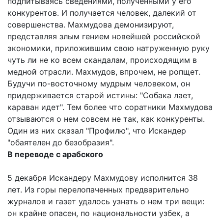
подпитываясь сведениями, полученными у его
конкурентов. И получается человек, далекий от
совершенства. Махмудова демонизируют,
представляя злым гением новейшей российской
экономики, приложившим свою натруженную руку
чуть ли не ко всем скандалам, происходящим в
медной отрасли. Махмудов, впрочем, не ропщет.
Будучи по-восточному мудрым человеком, он
придерживается старой истины: "Собака лает,
караван идет". Тем более что соратники Махмудова
отзываются о нем совсем не так, как конкуренты.
Один из них сказал "Профилю", что Искандер
"обаятелен до безобразия".
В переводе с арабского
5 декабря Искандеру Махмудову исполнится 38
лет. Из горы перелопаченных предварительно
журналов и газет удалось узнать о нем три вещи:
он крайне опасен, по национальности узбек, а