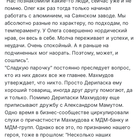
"Нас познакомили какие-то люди, сейчас уже и не
помню. Олег как раз тогда только начинал
работать с алюминием, на Саянском заводе. Мы
абсолютно разные по характеру, по подходам, по
темпераменту. У Олега совершенно нордический
нрав, он весь в себе. Молча переживает и успехи, и
неудачи. Очень спокойный. А я раньше на
подчиненных мог наорать. Поэтому, может, и
сошлись".
"Сладкую парочку" постоянно преследует вопрос,
кто из них двоих все же главнее. Махмудов
утверждает, что никто. Просто Дерипаска ему
хороший товарищ, иногда друг другу помогают, да
и только. Помимо Дерипаски Махмудову еще
приписывают дружбу с Александром Мамутом.
Одно время в бизнес-сообществе циркулировали
слухи о причастности Махмудова к МДМ-банку и
МДМ-групп. Однако все это, по признанию нашего
героя, тоже в прошлом: "Несколько наших