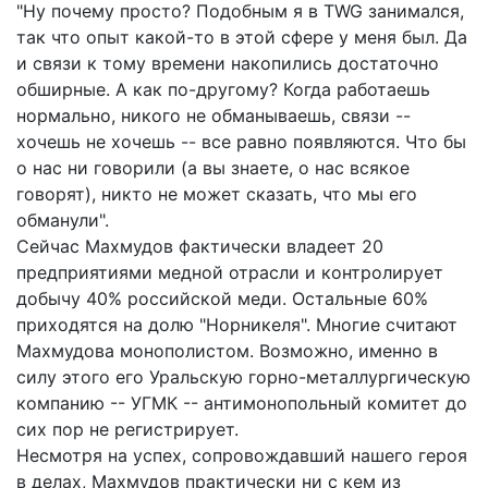
"Ну почему просто? Подобным я в TWG занимался,
так что опыт какой-то в этой сфере у меня был. Да
и связи к тому времени накопились достаточно
обширные. А как по-другому? Когда работаешь
нормально, никого не обманываешь, связи --
хочешь не хочешь -- все равно появляются. Что бы
о нас ни говорили (а вы знаете, о нас всякое
говорят), никто не может сказать, что мы его
обманули".
Сейчас Махмудов фактически владеет 20
предприятиями медной отрасли и контролирует
добычу 40% российской меди. Остальные 60%
приходятся на долю "Норникеля". Многие считают
Махмудова монополистом. Возможно, именно в
силу этого его Уральскую горно-металлургическую
компанию -- УГМК -- антимонопольный комитет до
сих пор не регистрирует.
Несмотря на успех, сопровождавший нашего героя
в делах, Махмудов практически ни с кем из