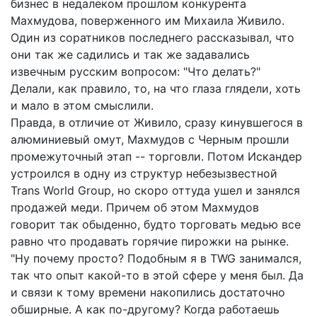
бизнес в недалеком прошлом конкурента
Махмудова, поверженного им Михаила Живило.
Один из соратников последнего рассказывал, что
они так же садились и так же задавались
извечным русским вопросом: "Что делать?"
Делали, как правило, то, на что глаза глядели, хоть
и мало в этом смыслили.
Правда, в отличие от Живило, сразу кинувшегося в
алюминиевый омут, Махмудов с Черным прошли
промежуточный этап -- торговли. Потом Искандер
устроился в одну из структур небезызвестной
Trans World Group, но скоро оттуда ушел и занялся
продажей меди. Причем об этом Махмудов
говорит так обыденно, будто торговать медью все
равно что продавать горячие пирожки на рынке.
"Ну почему просто? Подобным я в TWG занимался,
так что опыт какой-то в этой сфере у меня был. Да
и связи к тому времени накопились достаточно
обширные. А как по-другому? Когда работаешь