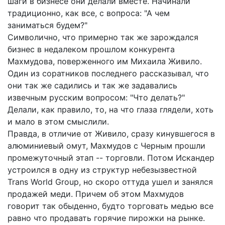
шаги в бизнесе они делали вместе. Начинали
традиционно, как все, с вопроса: "А чем
заниматься будем?"
Символично, что примерно так же зарождался
бизнес в недалеком прошлом конкурента
Махмудова, поверженного им Михаила Живило.
Один из соратников последнего рассказывал, что
они так же садились и так же задавались
извечным русским вопросом: "Что делать?"
Делали, как правило, то, на что глаза глядели, хоть
и мало в этом смыслили.
Правда, в отличие от Живило, сразу кинувшегося в
алюминиевый омут, Махмудов с Черным прошли
промежуточный этап -- торговли. Потом Искандер
устроился в одну из структур небезызвестной
Trans World Group, но скоро оттуда ушел и занялся
продажей меди. Причем об этом Махмудов
говорит так обыденно, будто торговать медью все
равно что продавать горячие пирожки на рынке.