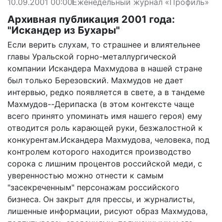
10.09.2001 00:00
Еженедельный журнал «Профиль»
Архивная публикация 2001 года:
"Искандер из Бухары"
Если верить слухам, то страшнее и влиятельнее
главы Уральской горно-металлургической
компании Искандера Махмудова в нашей стране
был только Березовский. Махмудов не дает
интервью, редко появляется в свете, а в тандеме
Махмудов--Дерипаска (в этом контексте чаще
всего принято упоминать имя нашего героя) ему
отводится роль карающей руки, безжалостной к
конкурентам.Искандера Махмудова, человека, под
контролем которого находится производство
сорока с лишним процентов российской меди, с
уверенностью можно отнести к самым
"засекреченным" персонажам российского
бизнеса. Он закрыт для прессы, и журналисты,
лишенные информации, рисуют образ Махмудова,