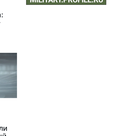
:
–
ли