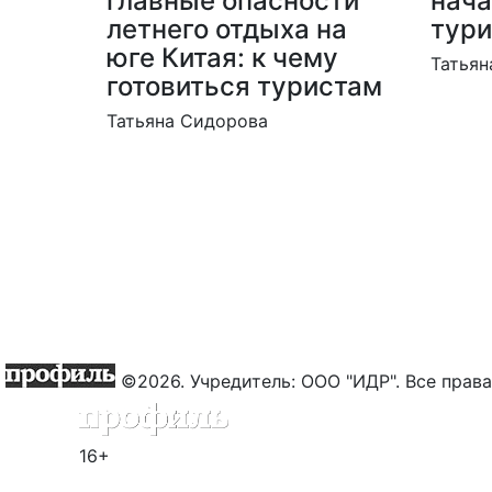
главные опасности
нача
летнего отдыха на
тур
юге Китая: к чему
Татьян
готовиться туристам
Татьяна Сидорова
©2026. Учредитель: ООО "ИДР". Все пра
16+