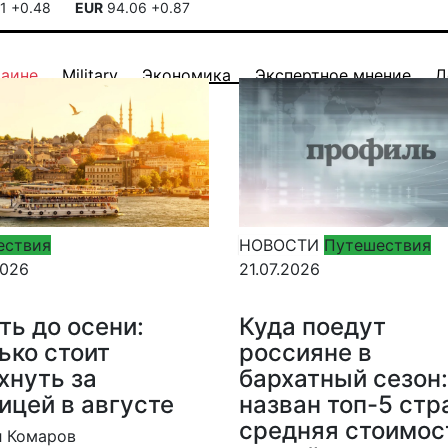
41
+0.48
EUR
94.06
+0.87
раине
Military
Экономика
Экспертное мнение
Д
ествия
НОВОСТИ
Путешествия
2026
21.07.2026
ть до осени:
Куда поедут
ько стоит
россияне в
хнуть за
бархатный сезон:
ицей в августе
назван топ-5 стр
средняя стоимос
л Комаров