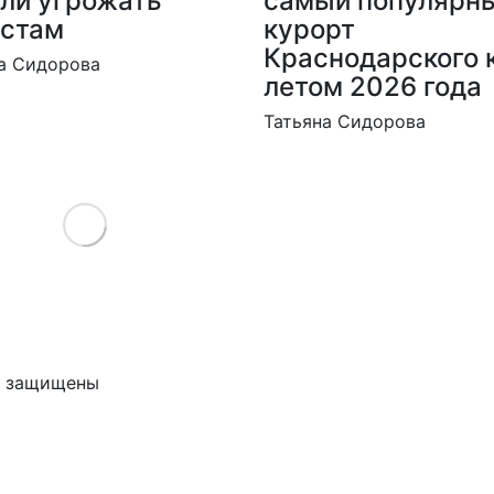
ли угрожать
самый популярн
истам
курорт
Краснодарского 
а Сидорова
летом 2026 года
Татьяна Сидорова
Load More
ва защищены