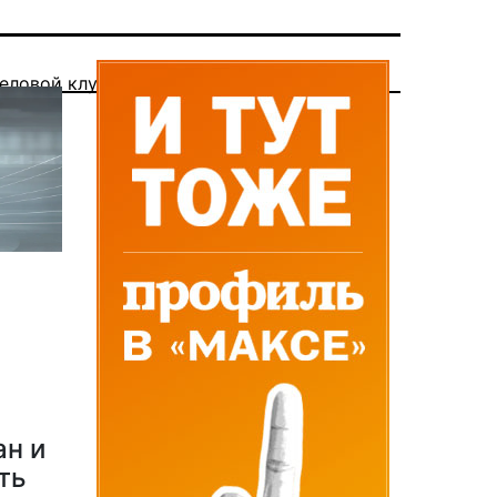
еловой клуб
ан и
ть