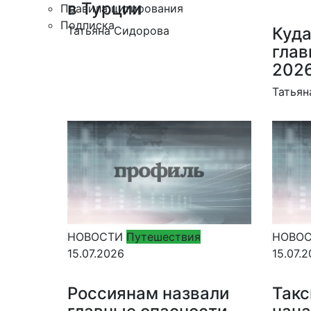
в Турции
Правила цитирования
Подписка
Куда
Татьяна Сидорова
глав
202
Татьян
НОВОСТИ
Путешествия
НОВО
15.07.2026
15.07.
Россиянам назвали
Такс