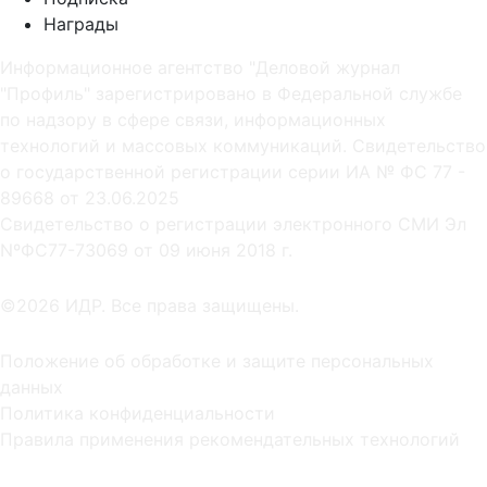
Награды
Информационное агентство "Деловой журнал
"Профиль" зарегистрировано в Федеральной службе
по надзору в сфере связи, информационных
технологий и массовых коммуникаций. Свидетельство
о государственной регистрации серии ИА № ФС 77 -
89668 от 23.06.2025
Cвидетельство о регистрации электронного СМИ Эл
NºФС77-73069 от 09 июня 2018 г.
©2026 ИДР. Все права защищены.
Положение об обработке и защите персональных
данных
Политика конфиденциальности
Правила применения рекомендательных технологий