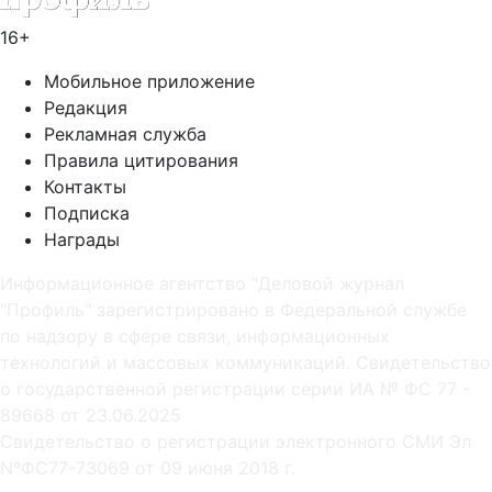
16+
Мобильное приложение
Редакция
Рекламная служба
Правила цитирования
Контакты
Подписка
Награды
Информационное агентство "Деловой журнал
"Профиль" зарегистрировано в Федеральной службе
по надзору в сфере связи, информационных
технологий и массовых коммуникаций. Свидетельство
о государственной регистрации серии ИА № ФС 77 -
89668 от 23.06.2025
Cвидетельство о регистрации электронного СМИ Эл
NºФС77-73069 от 09 июня 2018 г.