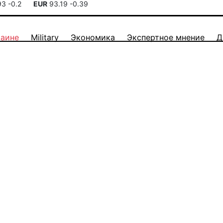
93
-0.2
EUR
93.19
-0.39
раине
Military
Экономика
Экспертное мнение
Д