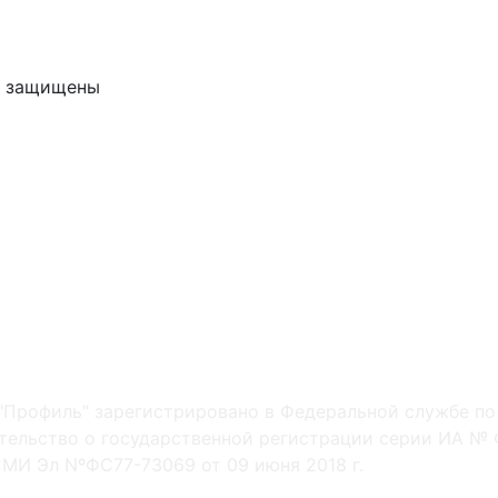
ва защищены
"Профиль" зарегистрировано в Федеральной службе по
ельство о государственной регистрации серии ИА № Ф
МИ Эл NºФС77-73069 от 09 июня 2018 г.