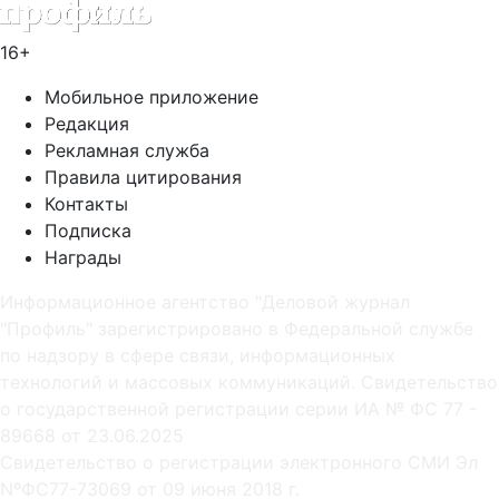
16+
Мобильное приложение
Редакция
Рекламная служба
Правила цитирования
Контакты
Подписка
Награды
Информационное агентство "Деловой журнал
"Профиль" зарегистрировано в Федеральной службе
по надзору в сфере связи, информационных
технологий и массовых коммуникаций. Свидетельство
о государственной регистрации серии ИА № ФС 77 -
89668 от 23.06.2025
Cвидетельство о регистрации электронного СМИ Эл
NºФС77-73069 от 09 июня 2018 г.