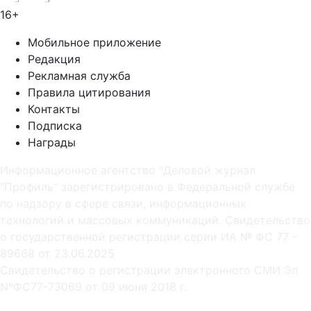
16+
Мобильное приложение
Редакция
Рекламная служба
Правила цитирования
Контакты
Подписка
Награды
Информационное агентство "Деловой журнал
"Профиль" зарегистрировано в Федеральной службе
по надзору в сфере связи, информационных
технологий и массовых коммуникаций. Свидетельство
о государственной регистрации серии ИА № ФС 77 -
89668 от 23.06.2025
Cвидетельство о регистрации электронного СМИ Эл
NºФС77-73069 от 09 июня 2018 г.