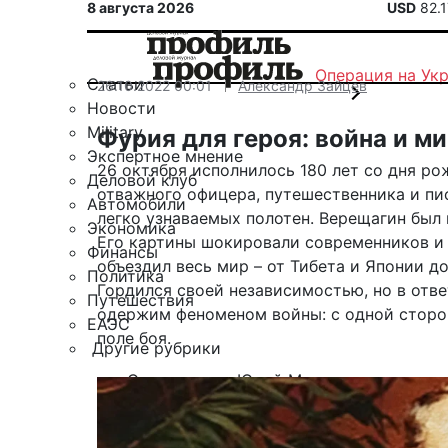
8 августа 2026
USD
82.
Операция на Ук
Статьи
26.10.2022 00:01
Александр Зайцев
Новости
Military
Фурия для героя: война и 
Экспертное мнение
26 октября исполнилось 180 лет со дня р
Деловой клуб
отважного офицера, путешественника и пи
Автомобили
легко узнаваемых полотен. Верещагин был
Экономика
Его картины шокировали современников и
Финансы
объездил весь мир – от Тибета и Японии до
Политика
Гордился своей независимостью, но в отве
Путешествия
одержим феноменом войны: с одной стороны
ЕАЭС
поле боя.
Другие рубрики
Спецпроект «Юрий Мамлеев»
Календарь событий
Зарубежье