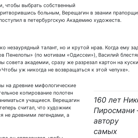
и, чтобы выбрать собственный
Притворившись больным, Верещагин в звании прапорщ
поступил в петербургскую Академию художеств.
о незаурядный талант, но и крутой нрав. Когда ему за
ов Пенелопы» (по мотивам «Одиссеи»), Василий блест
лы совета академии, сразу же разрезал картон на куски
«Чтобы уж никогда не возвращаться к этой чепухе».
ны на древние мифологические
ательное копирование полотен
160 лет Ник
аниматься учащиеся. Верещагин
теперь считал, что художник
Пиросмани 
я не древними легендами, а
автору
самых
уда он отправился, чтобы