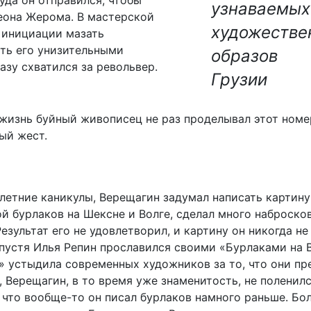
узнаваемых
еона Жерома. В мастерской
художестве
 инициации мазать
ть его унизительными
образов
азу схватился за револьвер.
Грузии
 жизнь буйный живописец не раз проделывал этот номе
ый жест.
летние каникулы, Верещагин задумал написать картину
й бурлаков на Шексне и Волге, сделал много набросков
езультат его не удовлетворил, и картину он никогда не
спустя Илья Репин прославился своими «Бурлаками на 
» устыдила современных художников за то, что они п
 Верещагин, в то время уже знаменитость, не поленил
 что вообще-то он писал бурлаков намного раньше. Бо