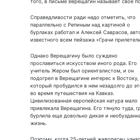
того, в письме Верещагин называет свое п
Справедливости ради надо отметить, что
параллельно с Репиным над картиной о
бурлаках работал и Алексей Саврасов, авт
известного всем пейзажа «Грачи прилетели
Однако Верещагину было суждено
прославиться искусством иного рода. Его
учитель Жером был ориенталистом, и он
подогрел в Верещагине интерес к Востоку,
который пробудился в нем незадолго до эт
во время путешествия на Кавказ.
Цивилизованная европейская натура мало
привлекала Верещагина. Его тянуло туда, г
бурлила еще довольно дикая и необузданн
жизнь.
Поэтому, когда 25-летний живописец узнал