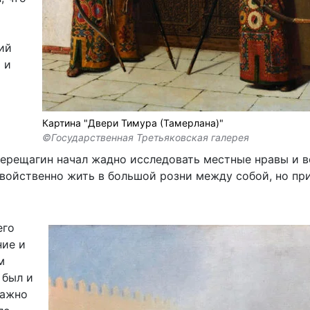
ий
 и
Картина "Двери Тимура (Тамерлана)"
©Государственная Третьяковская галерея
ерещагин начал жадно исследовать местные нравы и в
свойственно жить в большой розни между собой, но пр
его
ние и
м
 был и
важно