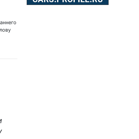
аннего
лову
и
у