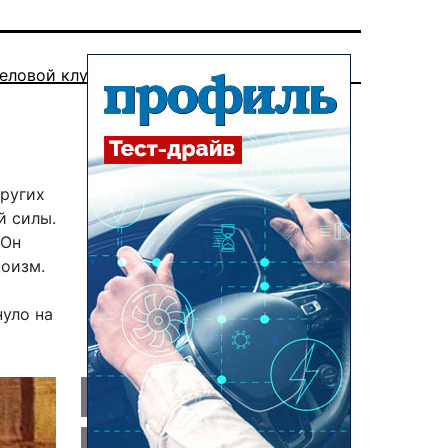
еловой клуб
других
й силы.
 Он
роизм.
нуло на