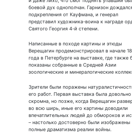
и даже лихо, что смог поднять упавший бы
боевой дух однополчан. Гарнизон дождалс
подкрепления от Кауфмана, и генерал
представил художника-воина к награде ор
Святого Георгия 4-й степени.
Написанные в походе картины и этюды
Верещагин продемонстрировал в начале 1
года в Петербурге на выставке, где также 
показаны собранные в Средней Азии
зоологические и минералогические коллек
Зрители были поражены натуралистичнос
его работ. Первая выставка была довольно
скромна, но позже, когда Верещагин разве
во всю ширь, иные его картины доводили
впечатлительных людей до обмороков и и
– настолько достоверно были изображены
полные драматизма реалии войны.