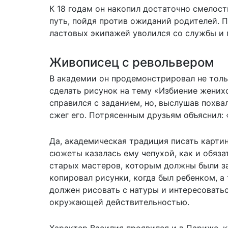
К 18 годам он накопил достаточно смелост
путь, пойдя против ожиданий родителей. 
ластовых экипажей уволился со службы и 
Живописец с револьвером
В академии он продемонстрировал не тольк
сделать рисунок на тему «Избиение жених
справился с заданием, но, выслушав похва
сжег его. Потрясенным друзьям объяснил: 
Да, академическая традиция писать карти
сюжеты казалась ему чепухой, как и обяз
старых мастеров, которым должны были з
копировал рисунки, когда был ребенком, а 
должен рисовать с натуры и интересоватьс
окружающей действительностью.
Характер Василия проявился и в Париже, к