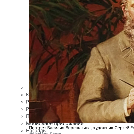
Армия
Персона
Наука и Технологии
Культура
Общество
Спорт
Здоровье
Происшествия
Дайджесты
Стиль жизни
Новости партнеров
Интересное
Контакты
Редакция
Рекламная служба
Поиск по сайту
Мобильное приложение
Портрет Василия Верещагина, художник Сергей 
Награды
©Vostock Photo