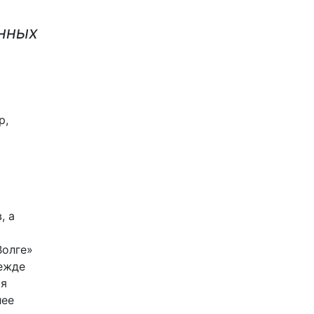
нных
р,
, а
Волге»
режде
ся
лее