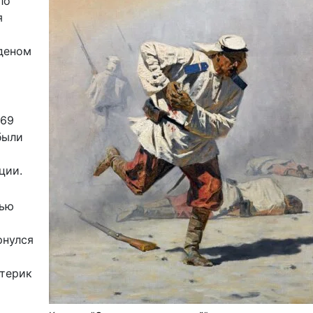
ло
я
деном
869
были
ции.
тью
рнулся
стерик