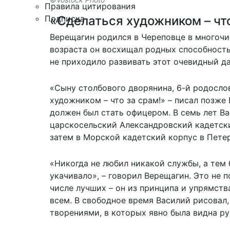
Правила цитирования
«Сделаться художником – что
Подписка
Верещагин родился в Череповце в многочи
возраста он восхищал родных способность
не приходило развивать этот очевидный да
«Сыну столбового дворянина, 6-й родослов
художником – что за срам!» – писал позже
должен был стать офицером. В семь лет Ва
царскосельский Александровский кадетски
затем в Морской кадетский корпус в Петер
«Никогда не любил никакой службы, а тем 
укачивало», – говорил Верещагин. Это не 
числе лучших – он из принципа и упрямств
всем. В свободное время Василий рисовал
творениями, в которых явно была видна ру