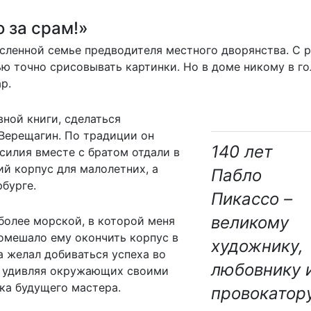
 за срам!»
сленной семье предводителя местного дворянства. С р
ю точно срисовывать картинки. Но в доме никому в го
р.
ной книги, сделаться
 Верещагин. По традиции он
140 лет
силия вместе с братом отдали в
й корпус для малолетних, а
Пабло
бурге.
Пикассо –
великому
более морской, в которой меня
помешало ему окончить корпус в
художнику,
а желал добиваться успеха во
любовнику 
, удивляя окружающих своими
ка будущего мастера.
провокатор