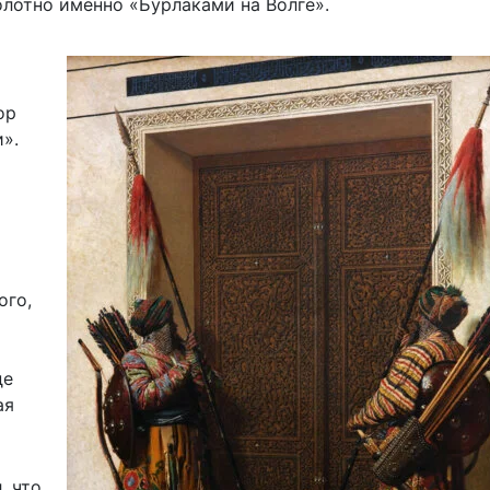
олотно именно «Бурлаками на Волге».
ор
».
ого,
де
ая
, что