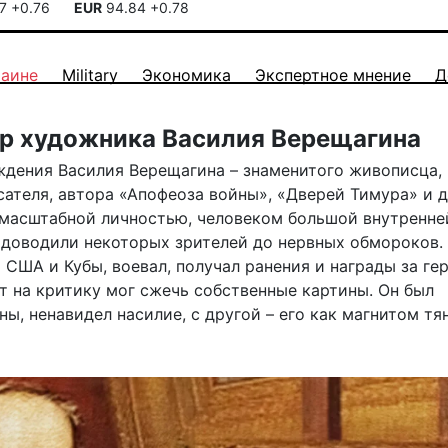
17
+0.76
EUR
94.84
+0.78
раине
Military
Экономика
Экспертное мнение
Д
мир художника Василия Верещагина
ождения Василия Верещагина – знаменитого живописца,
сателя, автора «Апофеоза войны», «Дверей Тимура» и 
 масштабной личностью, человеком большой внутренне
 доводили некоторых зрителей до нервных обмороков.
 США и Кубы, воевал, получал ранения и награды за ге
т на критику мог сжечь собственные картины. Он был
, ненавидел насилие, с другой – его как магнитом тя