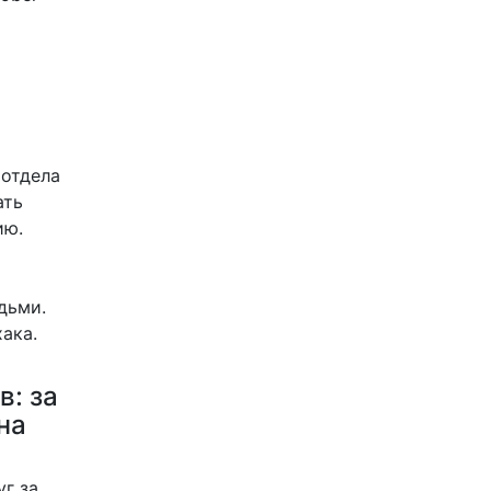
 отдела
ать
ию.
дьми.
ака.
в: за
на
г за