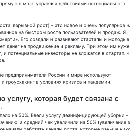
рямую в мозг, управляя действиями потенциального
роста, взрывной рост) – это новое и очень популярное н
ованное на быстром росте пользователей и продаж. Я
смерти». Его создали и развивают стартапы и молодые
ет денег на продвижение и рекламу. При этом им нуже
т, и потенциальные инвесторы не вложатся в стартап. 
ра.
ые предприниматели России и мира используют
и гроусхакинг в условиях кризиса и пандемии.
ю услугу, которая будет связана с
.
упало на 50%. Ввели услугу дезинфицирующей уборки –
ачению, а средний чек увеличили на 50% (увеличение з
же начали работать каналы роста, которые раньше нико