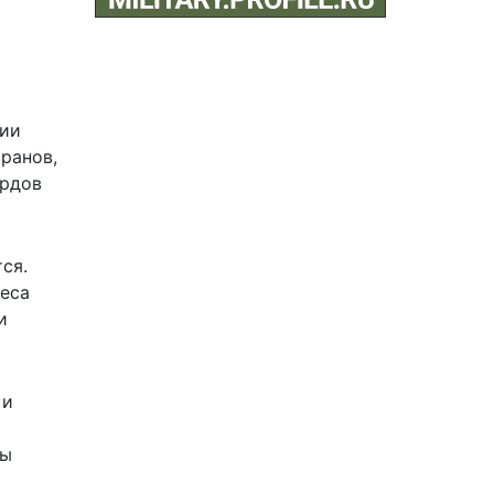
ции
ранов,
ардов
ся.
неса
и
 и
ды