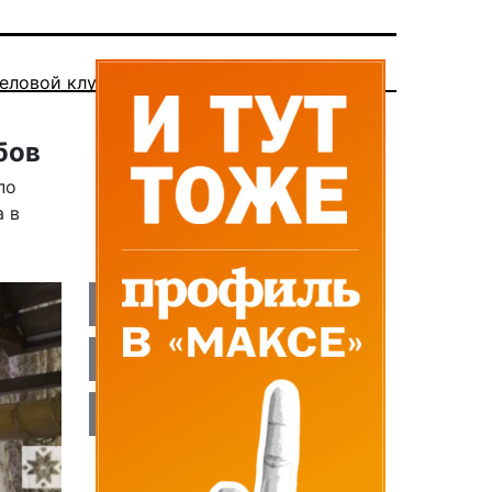
еловой клуб
бов
по
а в