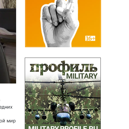
е
редних
вой мир