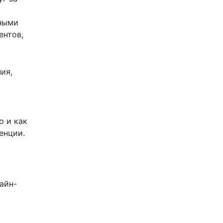
ьными
ентов,
ия,
о и как
енции.
айн-