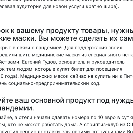
елевая аудитория для новой услуги кратно шире).
рок к вашему продукту товары, нужн
ие маски. Вы можете сделать их сам
крыт в связи с пандемией. Для поддержания своих
решили шить медицинские маски из специального нетк
твами. Евгений Гудов, основатель и руководитель
ок тем людям, которые купят билет для посещения
0 года). Медицинских масок сейчас не купить ни в Пит
ень социально-предпринимательский ход.
йте ваш основной продукт под нужд
пандемии.
айне, а отели начали сдавать номера по 10 евро в сутк
м, кто не может работать дома. А стриптиз-клуб из С
 запустил сервис доставки еды своими сотрудницами Bo