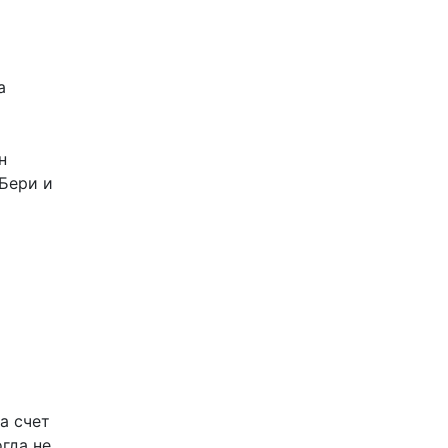
а
н
«Бери и
а счет
гда не