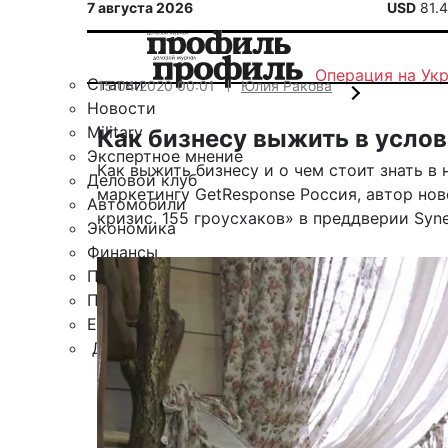
7 августа 2026
USD
81.
Операция на Ук
Статьи
15.04.2020 00:01
Юлия Ракова
Новости
Military
Как бизнесу выжить в усло
Экспертное мнение
Как выжить бизнесу и о чем стоит знать в
Деловой клуб
маркетингу GetResponse Россия, автор но
Автомобили
кризис. 155 гроусхаков» в преддверии Syne
Экономика
Финансы
Политика
Путешествия
ЕАЭС
Другие рубрики
Спецпроект «Юрий Мамлеев»
Календарь событий
Зарубежье