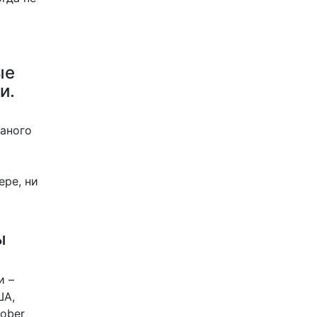
ые
и.
аного
ере, ни
ы
и –
ША,
ober