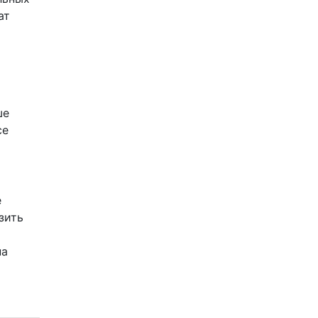
ат
ше
се
е
зить
на