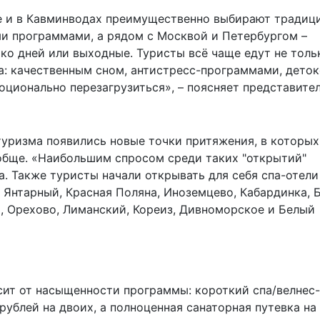
ге и в Кавминводах преимущественно выбирают традиц
и программами, а рядом с Москвой и Петербургом –
ько дней или выходные. Туристы всё чаще едут не толь
а: качественным сном, антистресс-программами, деток
ционально перезагрузиться», – поясняет представител
туризма появились новые точки притяжения, в которых
обще. «Наибольшим спросом среди таких "открытий"
. Также туристы начали открывать для себя спа-отели
к Янтарный, Красная Поляна, Иноземцево, Кабардинка, Б
а, Орехово, Лиманский, Кореиз, Дивноморское и Белый
ит от насыщенности программы: короткий спа/велнес-
рублей на двоих, а полноценная санаторная путевка на 