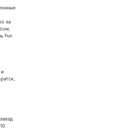
ионные
ко за
сом,
ь Fun
 и
ратск,
заезд
10