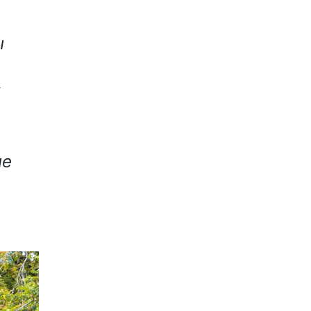
ы
х
ые