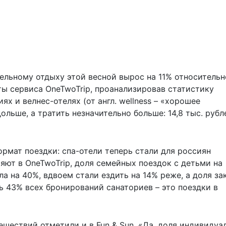
ельному отдыху этой весной вырос на 11% относительн
ты сервиса OneTwoTrip, проанализировав статистику
х и велнес-отелях (от англ. wellness – «хорошее
ольше, а тратить незначительно больше: 14,8 тыс. рубл
ормат поездки: спа-отели теперь стали для россиян
яют в OneTwoTrip, доля семейных поездок с детьми на
а на 40%, вдвоем стали ездить на 14% реже, а доля за
рь 43% всех бронирований санаториев – это поездки в
шествий отметили и в Fun & Sun. «Да, доля индивидуа