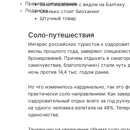
Правила цитирования
Восстановление с видом на Балтику
Подписка
Сколько стоит биохакинг
Штучный товар
Соло-путешествия
Интерес российских туристов к оздоровит
весны прошлого года, заверяют специалис
бронирований. Причем отдыхать в санатория
самочувствие, благополучие») стали чуть д
ночь против 14,4 тыс. годом ранее.
Но что изменилось кардинально, так это ф
практически соло-направлением. Как завер
оздоровительный отдых всего за год рухнул
на одного человека взлетела на 48%. Тепе
одиночестве.
Тенденцию на увеличение объема соло-путе