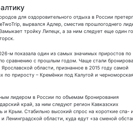
Балтику
ородов для оздоровительного отдыха в России претер
eTwoTrip, вырвался Адлер, сместив прошлогоднего лид
Замыкает тройку Липецк, а за ним следует еще один г
горск.
2026-м показала один из самых значимых приростов по
 по сравнению с прошлым годом. Чаще стали брониров
 Ярославской области, признанное в 2015 году самой
ах по приросту – Кремёнки под Калугой и черноморска
очным лидером в России по объемам бронирования
дарский край, за ним следуют регион Кавказских
ь и Крым. Стабильно высокий спрос на короткие спа- 
и Ленинградской области, куда едут «за сменой обста