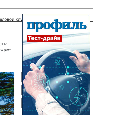
еловой клуб
сть:
зжают