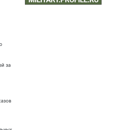
о
ей за
казов
льных