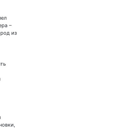
пел
ера –
ород из
ать
я
и
новки,