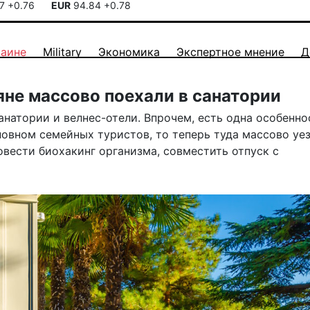
17
+0.76
EUR
94.84
+0.78
раине
Military
Экономика
Экспертное мнение
Д
яне массово поехали в санатории
натории и велнес-отели. Впрочем, есть одна особенно
новном семейных туристов, то теперь туда массово уе
ровести биохакинг организма, совместить отпуск с