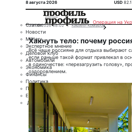
8 августа 2026
USD
82.
Операция на Ук
Статьи
29.05.2026 08:02
Кирилл Комаров
Новости
Military
Хакнуть тело: почему росси
Экспертное мнение
Всё чаще россияне для отдыха выбирают са
Деловой клуб
если раньше такой формат привлекал в ос
Автомобили
в одиночестве: «перезагрузить голову», п
Экономика
оздоровлением.
Финансы
Политика
Путешествия
ЕАЭС
Другие рубрики
Спецпроект «Юрий Мамлеев»
Календарь событий
Зарубежье