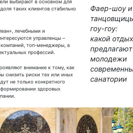
отели выбирают в основном для
Фаер-шоу и
 доля таких клиентов стабильно
танцовщиц
гоу-гоу:
еан», лечебными и
какой отды
нтересуются управленцы –
 компаний, топ-менеджеры, а
предлагают
ектуальных профессий.
молодежи
роявляют внимание к тому, как
современн
бы снизить риски тех или иных
санатории
дут не только конкретного
в формировании здоровых
пании.