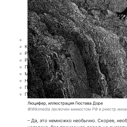
Происшествия
Дайджесты
Стиль жизни
Новости партнеров
Интересное
Контакты
Редакция
Рекламная служба
Поиск по сайту
Мобильное приложение
Награды
Правила цитирования
Подписка
Люцифер, иллюстрация Гюстава Доре
©Wikimedia (включен минюстом РФ в реестр иноа
– Да, это немножко необычно. Скорее, нео