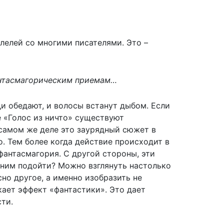
ллелей со многими писателями. Это –
фантасмагорическим приемам…
ди обедают, и волосы встанут дыбом. Если
е «Голос из ничто» существуют
 самом же деле это заурядный сюжет в
о. Тем более когда действие происходит в
фантасмагория. С другой стороны, эти
 ним подойти? Можно взглянуть настолько
но другое, а именно изобразить не
кает эффект «фантастики». Это дает
ти.