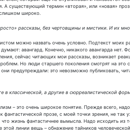
ся. А существующий термин «вторая», или «новая» проз
 слишком широко.
росто» рассказы, без чертовщины и мистики. И их мно
рдистом можно назвать очень условно. Подтекст моих 
 думают: авангард. Конечно, никакого авангарда нет. 
ения, сейчас читающих мои рассказы, возникает реакц
проблем. Но люди старшего поколения смотрят на это 
 они предупреждали: это невозможно публиковать, чита
те в классической, а другие в сюрреалистической фор
ализм – это очень широкое понятие. Прежде всего, над
к фантастической прозе, с моей точки зрения, не так
 что жизнь фантастичнее вымысла. Надо исходить из т
е этой линии вещь – обнажение тайников человеческой