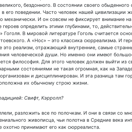
 великого, бездонного. В состоянии своего обыденного 
 в его поведении. Часто человек нашей цивилизации ж
то механически. И он совсем не фиксирует внимание на 
е героев определить этими глубинами, то, действитель
 Гоголя. В мировой литературе Гоголь считается осно
тоевского. А «Нос» – это классика сюрреализма. И гер
е это реализм, отражающий внутренние, самые странны
ояния человеческой души. Но именно они имеют большо
ается философия. Для этого человек должен выйти из с
арными состояниями не такая огромная, как на Западе
 организован и дисциплинирован. И эта разница там го
воположна их обычному строю жизни.
радицией: Свифт, Кэрролл?
лели, разложить все по полочкам. И они в связи со м
гениального живописца, чьи полотна в Средние века и
е охотно принимают его как сюрреалиста.