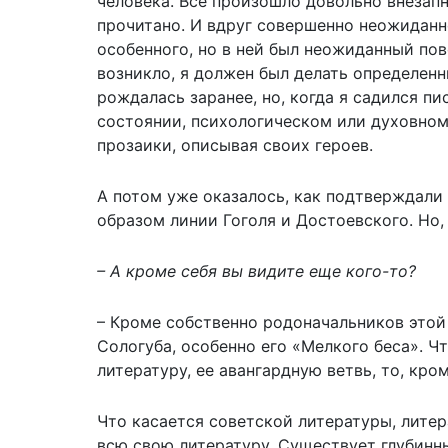
человека. Все произошло довольно внезапн
прочитано. И вдруг совершенно неожиданн
особенного, но в ней был неожиданный пов
возникло, я должен был делать определенн
рождалась заранее, но, когда я садился п
состоянии, психологическом или духовном,
прозаики, описывая своих героев.
А потом уже оказалось, как подтверждали
образом линии Гоголя и Достоевского. Но,
– А кроме себя вы видите еще кого-то?
– Кроме собственно родоначальников этой 
Сологуба, особенно его «Мелкого беса». Ч
литературу, ее авангардную ветвь, то, кр
Что касается советской литературы, литера
всю свою литературу. Существует глубинны