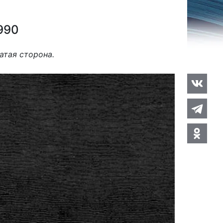
990
атая сторона.