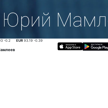
93
-0.2
EUR
93.19
-0.39
амлеев