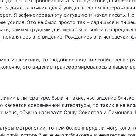
о. До этого я пробовал писать. Получалось довольно г
о (я даже запомнил день) увидел в своем воображении
орот. Я зафиксировал эту ситуацию и начал писать. Но 
ые усилия. Это не было просто так – садишься и пишеш
исать, самым трудным для меня было войти в определен
 появлялось это видение. Рождались эти человечки, фи
 многие критики, что подобное видение свойственно р
 конечно, это видение трансформировалось в нашем ве
линии в литературе, были и такие, чье видение близко
то касается современной литературы, то таких я не ви
оме меня, обычно называют Сашу Соколова и Лимонова.
туры метрополии, то тем более я вряд ли могу кого-то
й слой, который еще не опубликован и неизвестен сов