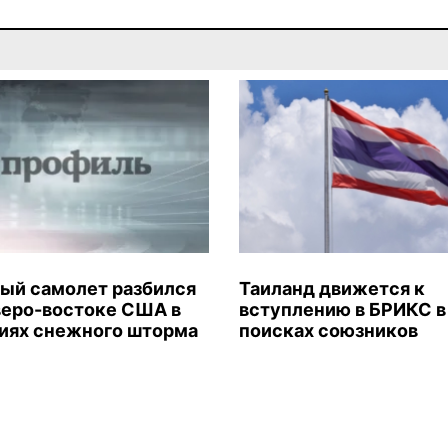
ый самолет разбился
Таиланд движется к
веро-востоке США в
вступлению в БРИКС в
иях снежного шторма
поисках союзников