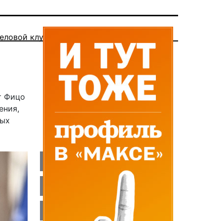
еловой клуб
т Фицо
ения,
ных