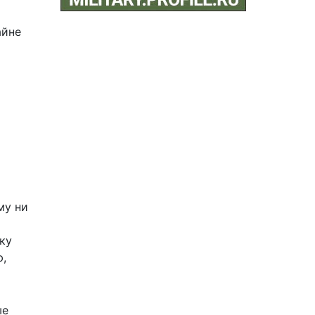
айне
му ни
ку
ю,
ые