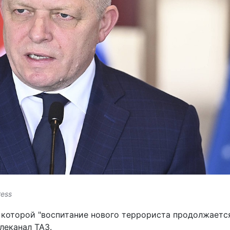
ress
в которой "воспитание нового террориста продолжается
леканал TA3.