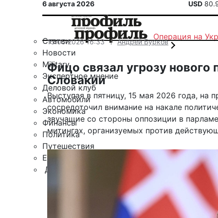
6 августа 2026
USD
80.
Операция на Ук
Статьи
15.05.2026 16:33
Андрей Бурков
Новости
Military
Фицо связал угрозу нового 
Экспертное мнение
Словакии
Деловой клуб
Выступая в пятницу, 15 мая 2026 года, на
Автомобили
сосредоточил внимание на накале политич
Экономика
звучащие со стороны оппозиции в парламе
Финансы
митингах, организуемых против действующ
Политика
Путешествия
ЕАЭС
Другие рубрики
Спецпроект «Юрий Мамлеев»
Календарь событий
Зарубежье