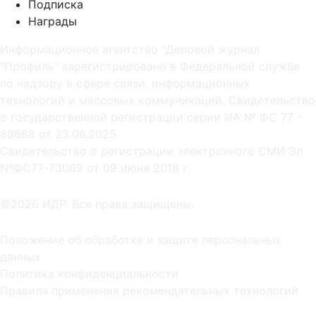
Подписка
Награды
Информационное агентство "Деловой журнал
"Профиль" зарегистрировано в Федеральной службе
по надзору в сфере связи, информационных
технологий и массовых коммуникаций. Свидетельство
о государственной регистрации серии ИА № ФС 77 -
89668 от 23.06.2025
Cвидетельство о регистрации электронного СМИ Эл
NºФС77-73069 от 09 июня 2018 г.
©2026 ИДР. Все права защищены.
Положение об обработке и защите персональных
данных
Политика конфиденциальности
Правила применения рекомендательных технологий