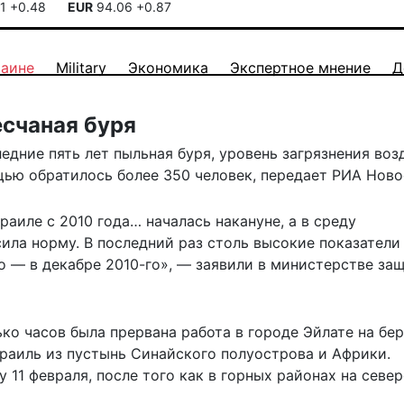
41
+0.48
EUR
94.06
+0.87
раине
Military
Экономика
Экспертное мнение
Д
счаная буря
дние пять лет пыльная буря, уровень загрязнения воз
щью обратилось более 350 человек, передает
РИА Ново
аиле с 2010 года… началась накануне, а в среду
ила норму. В последний раз столь высокие показатели
го — в декабре 2010-го», — заявили в министерстве за
ько часов была прервана работа в городе Эйлате на бер
зраиль из пустынь Синайского полуострова и Африки.
 11 февраля, после того как в горных районах на север