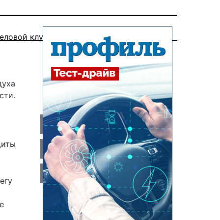
еловой клуб
духа
сти
.
щиты
егу
е