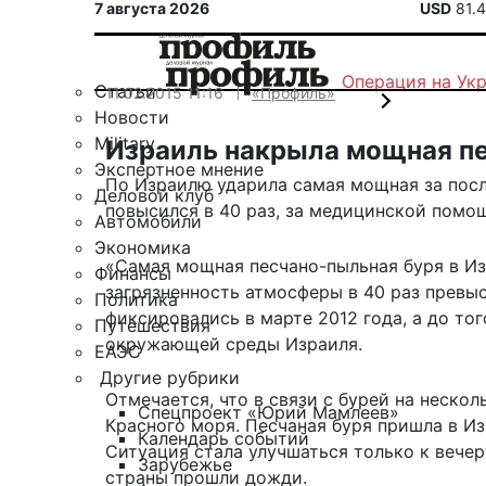
7 августа 2026
USD
81.
Операция на Ук
Статьи
11.02.2015 11:16
«Профиль»
Новости
Military
Израиль накрыла мощная пе
Экспертное мнение
По Израилю ударила самая мощная за после
Деловой клуб
повысился в 40 раз, за медицинской помо
Автомобили
Экономика
«Самая мощная песчано-пыльная буря в Изр
Финансы
загрязненность атмосферы в 40 раз превыс
Политика
фиксировались в марте 2012 года, а до то
Путешествия
окружающей среды Израиля.
ЕАЭС
Другие рубрики
Отмечается, что в связи с бурей на нескол
Спецпроект «Юрий Мамлеев»
Красного моря. Песчаная буря пришла в И
Календарь событий
Ситуация стала улучшаться только к вечеру
Зарубежье
страны прошли дожди.