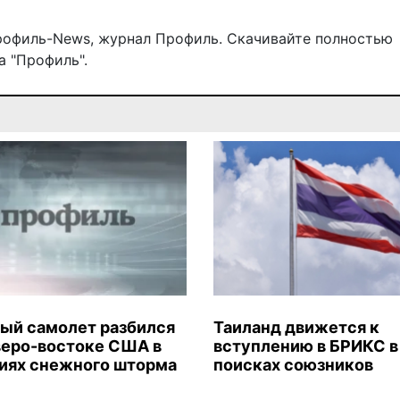
рофиль-News
,
журнал Профиль
. Скачивайте полностью
 "Профиль".
ый самолет разбился
Таиланд движется к
веро-востоке США в
вступлению в БРИКС в
иях снежного шторма
поисках союзников