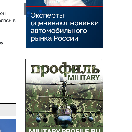
 он
лась в
му