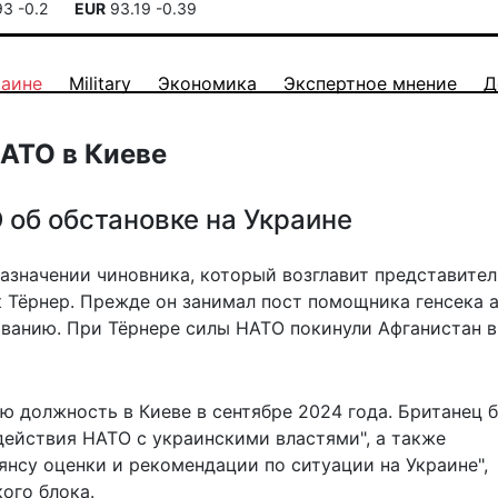
93
-0.2
EUR
93.19
-0.39
раине
Military
Экономика
Экспертное мнение
Д
НАТО в Киеве
 об обстановке на Украине
назначении чиновника, который возглавит представите
к Тёрнер. Прежде он занимал пост помощника генсека 
ованию. При Тёрнере силы НАТО покинули Афганистан в
вую должность в Киеве
в сентябре 2024 года
. Британец 
ействия НАТО с украинскими властями", а также
янсу оценки и рекомендации по ситуации на Украине",
ого блока.