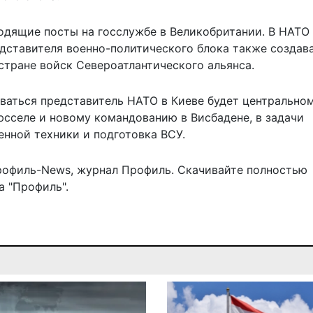
одящие посты на госслужбе в Великобритании. В НАТО
едставителя военно-политического блока
также создава
стране войск Североатлантического альянса.
ываться представитель НАТО в Киеве будет центрально
рюсселе
и новому командованию в Висбадене
, в задачи
енной техники и подготовка ВСУ.
рофиль-News
,
журнал Профиль
. Скачивайте полностью
 "Профиль".