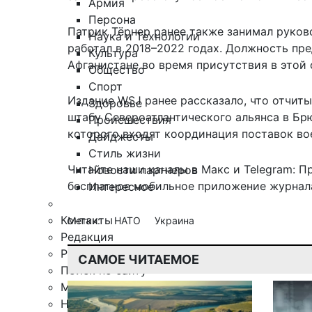
Армия
Персона
Патрик Тёрнер ранее также занимал руков
Наука и Технологии
работал в 2018–2022 годах. Должность пр
Культура
Афганистане
во время присутствия в этой 
Общество
Спорт
Издание WSJ ранее рассказало, что отчит
Здоровье
штабу Североатлантического альянса в Б
Происшествия
которого входят координация поставок во
Дайджесты
Стиль жизни
Читайте наши каналы в
Макс
и Telegram:
П
Новости партнеров
бесплатное мобильное
приложение журнала
Интересное
Контакты
Метки:
НАТО
Украина
Редакция
Рекламная служба
САМОЕ ЧИТАЕМОЕ
Поиск по сайту
Мобильное приложение
Награды