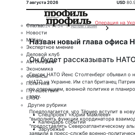
7 августа 2026
USD
80.
Операция на Ук
Статьи
17.07.2024 14:54
Артем Гарин
Новости
Military
Назван новый глава офиса 
Экспертное мнение
Деловой клуб
Он будет рассказывать НАТО
Автомобили
Экономика
Генсек НАТО Йенс Столтенберг объявил о 
Финансы
НАТО на Украине
. Им стал британец Патри
Политика
по операциям, военной политике и планир
Путешествия
году.
ЕАЭС
Другие рубрики
Предполагается, что Тёрнер вступит в но
Спецпроект «Юрий Мамлеев»
"выполнять функции координатора взаимод
Календарь событий
"предоставлять Североатлантическому аль
Зарубежье
заявили в пресс-службе военно-политическ