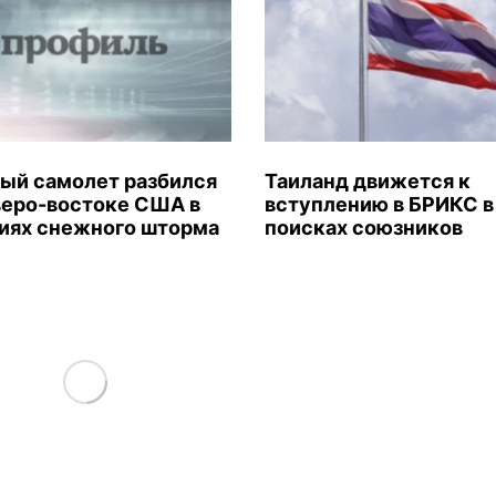
ый самолет разбился
Таиланд движется к
веро-востоке США в
вступлению в БРИКС в
иях снежного шторма
поисках союзников
Load More