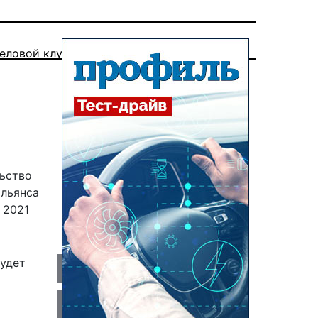
еловой клуб
льство
альянса
 2021
будет