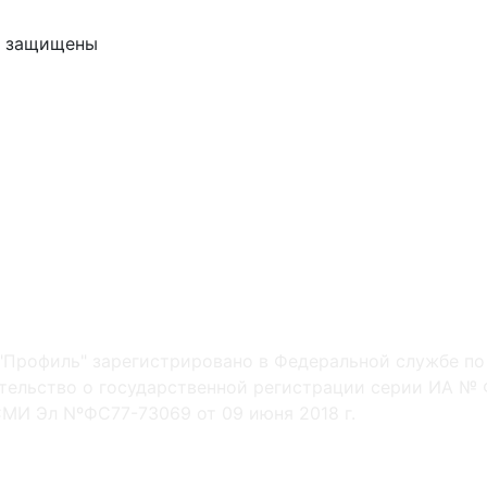
ва защищены
"Профиль" зарегистрировано в Федеральной службе по
ельство о государственной регистрации серии ИА № Ф
МИ Эл NºФС77-73069 от 09 июня 2018 г.