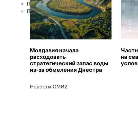
Правила цитирования
Подписка
Молдавия начала
Частн
расходовать
на се
стратегический запас воды
услов
из-за обмеления Днестра
Новости СМИ2