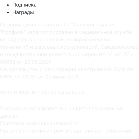
Подписка
Награды
Информационное агентство "Деловой журнал
"Профиль" зарегистрировано в Федеральной службе
по надзору в сфере связи, информационных
технологий и массовых коммуникаций. Свидетельство
о государственной регистрации серии ИА № ФС 77 -
89668 от 23.06.2025
Cвидетельство о регистрации электронного СМИ Эл
NºФС77-73069 от 09 июня 2018 г.
©2026 ИДР. Все права защищены.
Положение об обработке и защите персональных
данных
Политика конфиденциальности
Правила применения рекомендательных технологий