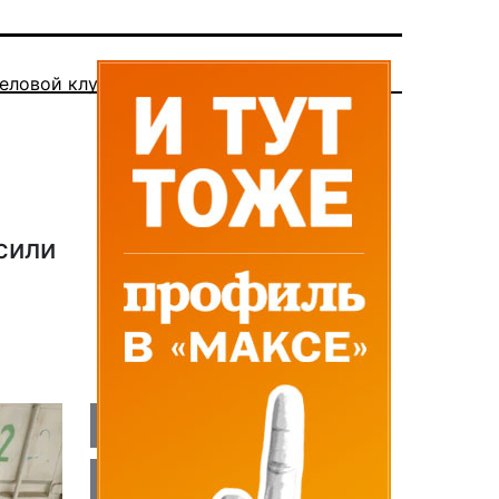
еловой клуб
сили