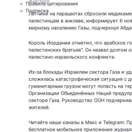
©AP/TASS
Правила цитирования
Подписка
Летчики на парашютах сбросили медикамен
палестинцам в анклаве,
информирует
6 ноя
мирному населению Газы, подчеркнул Абдал
Король Иордании отметил, что арабское г
палестинских братьев". Он назвал долгом
палестино-израильского конфликта.
Из-за блокады Израилем сектора Газа и уд
сложилась катастрофическая ситуация с д
гуманитарным грузом могут попасть на тер
Организации Объединённых Наций предуп
секторе Газа. Руководство ООН подчеркива
жителей.
Читайте наши каналы в
Макс
и Telegram:
П
бесплатное мобильное
приложение журнала