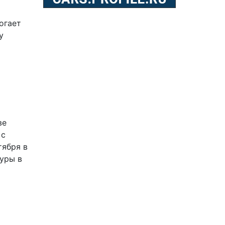
огает
у
ве
 с
тября в
туры
в