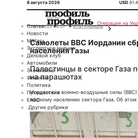
8 августа 2026
USD
81.
Операция на Ук
Статьи
06.11.2023 04:07
Егор Ильяшов
Новости
Military
Самолеты ВВС Иордании сб
Экспертное мнение
населения Газы
Деловой клуб
Автомобили
Палестинцы в секторе Газа 
Экономика
на парашютах
Финансы
Политика
Иорданские военно-воздушные силы (ВВС)
Путешествия
мирному населению сектора Газа. Об этом 
ЕАЭС
Другие рубрики
Спецпроект «Юрий Мамлеев»
Календарь событий
Зарубежье