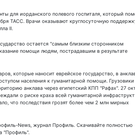
ты для иорданского полевого госпиталя, который пом
бря ТАСС. Врачи оказывают круглосуточную поддержк
ла II.
осударство остается "самым близким сторонником
 оказание помощи людям, пострадавшим в результате
аров, которые наносит еврейское государство, в анкла
оступом населения к гуманитарной помощи. Грузовики
риторию анклава через египетский КПП "Рафах". 27 ок
реждали о риске
краха всей гуманитарной инфраструк
ло, что последствия грозят более чем 2 млн мирных
рофиль-News
,
журнал Профиль
. Скачивайте полностью
 "Профиль".