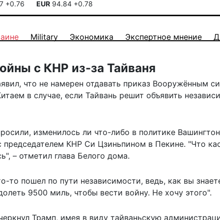
17
+0.76
EUR
94.84
+0.78
раине
Military
Экономика
Экспертное мнение
Д
войны с КНР из-за Тайваня
явил, что не намерен отдавать приказ Вооружённым с
итаем в случае, если Тайвань решит объявить независ
росили, изменилось ли что-либо в политике Вашингтон
с председателем КНР Си Цзиньпином в Пекине. "Что ка
ь", –
отметил
глава Белого дома.
то-то пошел по пути независимости, ведь, как вы знает
олеть 9500 миль, чтобы вести войну. Не хочу этого".
одчеркнул Трамп, имея в виду тайваньскую администраци