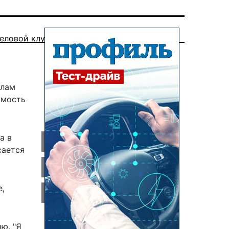
еловой клуб
илам
имость
а в
сается
е,
ю. "Я