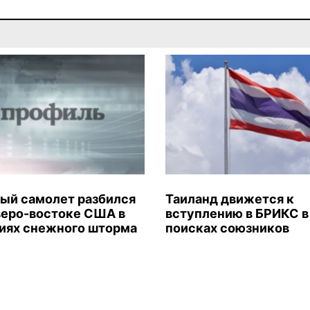
ый самолет разбился
Таиланд движется к
веро-востоке США в
вступлению в БРИКС в
иях снежного шторма
поисках союзников