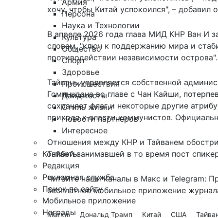
Армия
хочу, чтобы Китай успокоился", – добавил о
Персона
Наука и Технологии
В апреле 2026 года глава МИД КНР Ван И з
Культура
словам, "ключ к поддержанию мира и стаб
Общество
противодействии независимости острова".
Спорт
Здоровье
Тайвань управляется собственной админист
Происшествия
Гоминьдана во главе с Чан Кайши, потерпе
Дайджесты
сохраняет флаг и некоторые другие атриб
Стиль жизни
прихода к власти коммунистов. Официальн
Новости партнеров
Интересное
Отношения между КНР и Тайванем обострил
Контакты
Тайбэй занимавшей в то время пост спике
Редакция
Рекламная служба
Читайте наши каналы в
Макс
и Telegram:
П
Поиск по сайту
бесплатное мобильное
приложение журнала
Мобильное приложение
Награды
Метки:
Дональд Трамп
Китай
США
Тайва