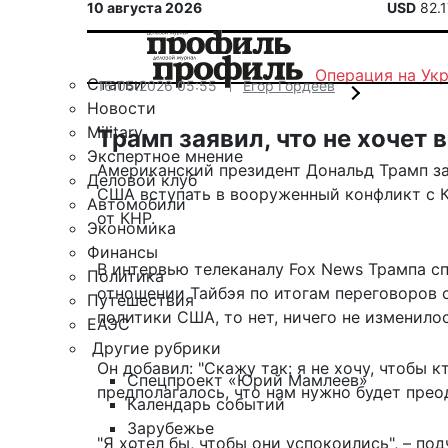
10 августа 2026
USD
82.
Операция на Ук
Статьи
16.05.2026 05:55
Егор Гордеев
Новости
Military
Трамп заявил, что не хочет 
Экспертное мнение
Американский президент Дональд Трамп за
Деловой клуб
США вступать в вооруженный конфликт с К
Автомобили
от КНР.
Экономика
Финансы
В интервью телеканалу Fox News Трампа сп
Политика
отношении Тайбэя по итогам переговоров 
Путешествия
политики США, то нет, ничего не изменилос
ЕАЭС
Другие рубрики
Он добавил: "Скажу так: я не хочу, чтобы к
Спецпроект «Юрий Мамлеев»
предполагалось, что нам нужно будет преод
Календарь событий
Зарубежье
"Я хотел бы, чтобы они успокоились", – п