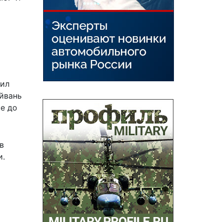
сил
айвань
е до
в
и.