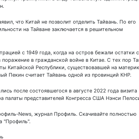
н.
аявил, что Китай
не позволит отделить
Тайвань. По его
ильности на Тайване заключается в решительном
рацией с 1949 года, когда на остров бежали остатки 
в поражение в гражданской войне в Китае. С тех пор Т
уты Китайской Республики, существовавшей на материк
ый Пекин считает Тайвань одной из провинций КНР.
ись после состоявшегося в августе 2022 года визита 
ра палаты представителей Конгресса США Нэнси Пелос
рофиль-News
,
журнал Профиль
. Скачивайте полностью
 "Профиль".
нь