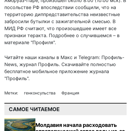
Амбруаз-Паре, произошел около 8:00 (10:00 мск). В
посольстве РФ впоследствии сообщили, что на
территорию диппредставительства неизвестные
забросили бутылки с зажигательной смесью. В
МИД РФ считают, что произошедшее имеет все
признаки теракта. Подробнее о случившемся –
в
материале "Профиля"
.
Читайте наши каналы в
Макс
и Telegram:
Профиль-
News
,
журнал Профиль
. Скачивайте полностью
бесплатное мобильное
приложение журнала
"Профиль".
Метки:
генконсульства
Франция
САМОЕ ЧИТАЕМОЕ
Молдавия начала расходовать