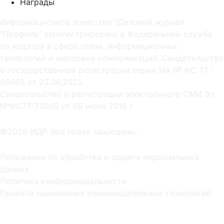
Награды
Информационное агентство "Деловой журнал
"Профиль" зарегистрировано в Федеральной службе
по надзору в сфере связи, информационных
технологий и массовых коммуникаций. Свидетельство
о государственной регистрации серии ИА № ФС 77 -
89668 от 23.06.2025
Cвидетельство о регистрации электронного СМИ Эл
NºФС77-73069 от 09 июня 2018 г.
©2026 ИДР. Все права защищены.
Положение об обработке и защите персональных
данных
Политика конфиденциальности
Правила применения рекомендательных технологий