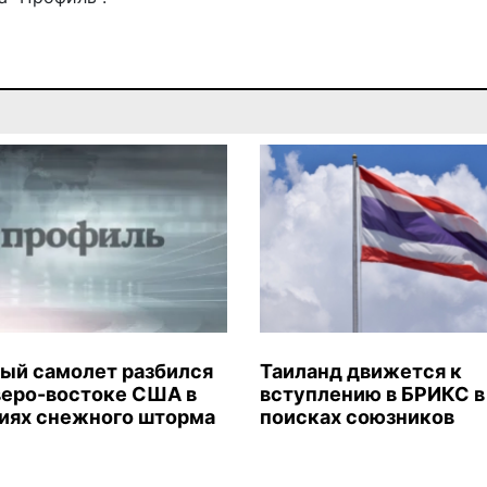
ый самолет разбился
Таиланд движется к
веро-востоке США в
вступлению в БРИКС в
иях снежного шторма
поисках союзников