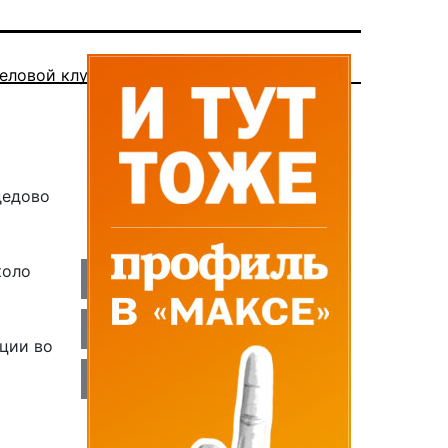
еловой клуб
дедово
коло
ации во