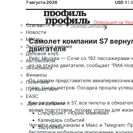
7 августа 2026
USD
81.
Операция на Ук
Статьи
23.12.2018 17:46
Татьяна Сидорова
Новости
Military
Самолет компании S7 вернул
Экспертное мнение
двигателя
Деловой клуб
Рейс Москва — Сочи со 192 пассажирами 
Автомобили
из-за отказа двигателя, сообщает
"РИА Нов
Экономика
Финансы
По словам представителя авиаперевозчика,
Политика
трех тысяч метров. Посадка прошла успеш
Путешествия
ЕАЭС
Как рассказали в S7, все пилоты в обязат
Другие рубрики
время подготовки, потому угрозы для жиз
Спецпроект «Юрий Мамлеев»
Календарь событий
Читайте наши каналы в
Макс
и Telegram:
П
Зарубежье
бесплатное мобильное
приложение журнала