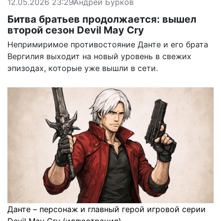
12.05.2026 23:29
Андрей Бурков
Битва братьев продолжается: вышел
второй сезон Devil May Cry
Непримиримое противостояние Данте и его брата
Вергилия выходит на новый уровень в свежих
эпизодах, которые уже вышли в сети.
Данте – персонаж и главный герой игровой серии
Devil May Cry (иллюстрация)