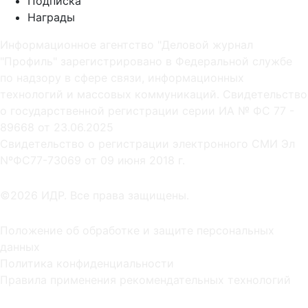
Подписка
Награды
Информационное агентство "Деловой журнал
"Профиль" зарегистрировано в Федеральной службе
по надзору в сфере связи, информационных
технологий и массовых коммуникаций. Свидетельство
о государственной регистрации серии ИА № ФС 77 -
89668 от 23.06.2025
Cвидетельство о регистрации электронного СМИ Эл
NºФС77-73069 от 09 июня 2018 г.
©2026 ИДР. Все права защищены.
Положение об обработке и защите персональных
данных
Политика конфиденциальности
Правила применения рекомендательных технологий