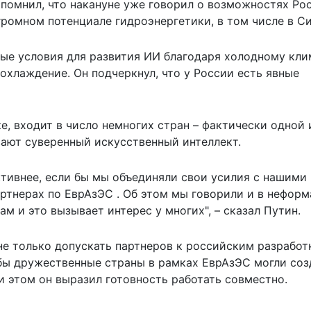
апомнил, что накануне уже говорил о возможностях Ро
громном потенциале гидроэнергетики, в том числе в С
ные условия для развития ИИ благодаря холодному кли
охлаждение. Он подчеркнул, что у России есть явные
ке, входит в число немногих стран – фактически одной 
вают суверенный искусственный интеллект.
ктивнее, если бы мы объединяли свои усилия с нашими
артнерах по ЕврАзЭС . Об этом мы говорили и в нефор
м и это вызывает интерес у многих", – сказал Путин.
не только допускать партнеров к российским разработ
бы дружественные страны в рамках ЕврАзЭС могли соз
 этом он выразил готовность работать совместно.