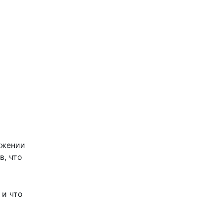
яжении
в, что
 и что