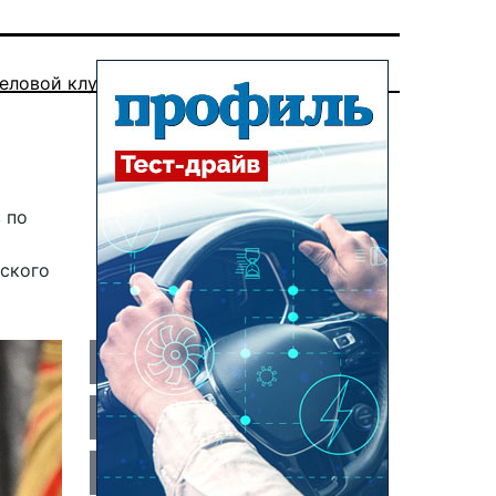
еловой клуб
 по
ского