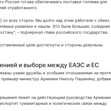
то Россия готова обеспечивать поставки топлива для
ией отработанного.
] со всех сторон. Мы долго над этим работали с обеих
лемые развязки и нашли. Это была большая, солидная
ахстану", – подчеркнул глава российского государства.
 поставленные цели достигнуты и стороны довольны
менией и выборе между ЕАЭС и ЕС
связаны узами дружбы и особыми отношениями на прот
ом премьер-министру Армении Николу Пашиняну, добави
а решения лежит на действующем руководстве Армении
е испортит гуманитарные и политические связи между