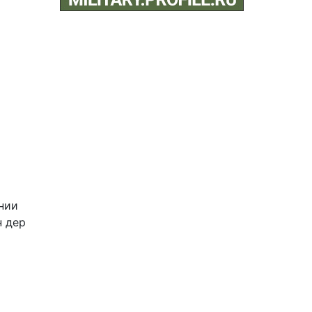
нии
н дер