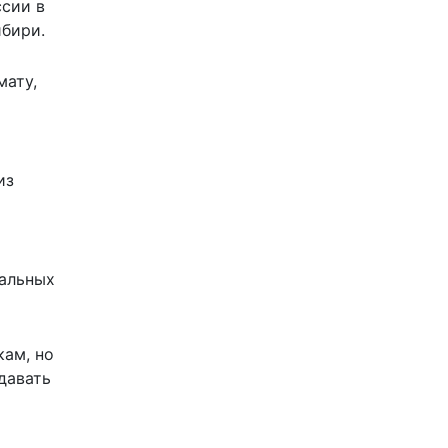
ссии в
ибири.
мату,
из
мальных
кам, но
давать