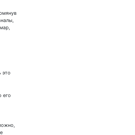
помянув
аналы,
мар,
ь это
о его
можно,
не