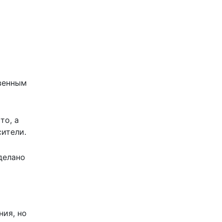
твенным
то, а
ители.
делано
ния, но