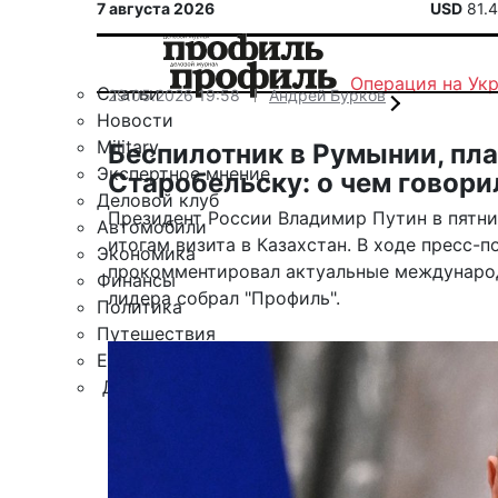
7 августа 2026
USD
81.
Операция на Ук
Статьи
29.05.2026 19:58
Андрей Бурков
Новости
Military
Беспилотник в Румынии, пла
Экспертное мнение
Старобельску: о чем говори
Деловой клуб
Президент России Владимир Путин в пятниц
Автомобили
итогам визита в Казахстан. В ходе пресс-п
Экономика
прокомментировал актуальные международ
Финансы
лидера собрал "Профиль".
Политика
Путешествия
ЕАЭС
Другие рубрики
Спецпроект «Юрий Мамлеев»
Календарь событий
Зарубежье