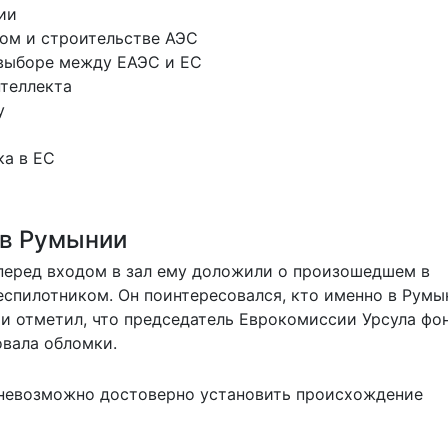
ии
ном и строительстве АЭС
 выборе между ЕАЭС и ЕС
нтеллекта
у
ка в ЕС
 в Румынии
перед входом в зал ему доложили о произошедшем в
спилотником. Он поинтересовался, кто именно в Румы
 и отметил, что председатель Еврокомиссии Урсула фо
овала обломки.
 невозможно достоверно установить происхождение