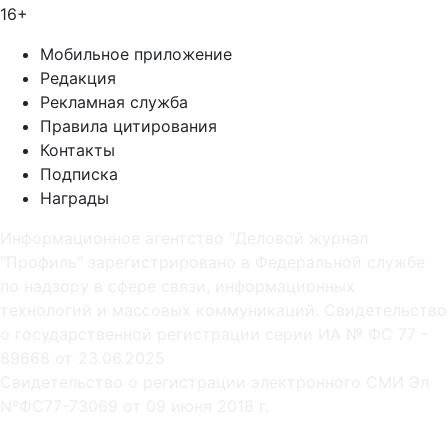
16+
Мобильное приложение
Редакция
Рекламная служба
Правила цитирования
Контакты
Подписка
Награды
Информационное агентство "Деловой журнал
"Профиль" зарегистрировано в Федеральной службе
по надзору в сфере связи, информационных
технологий и массовых коммуникаций. Свидетельство
о государственной регистрации серии ИА № ФС 77 -
89668 от 23.06.2025
Cвидетельство о регистрации электронного СМИ Эл
NºФС77-73069 от 09 июня 2018 г.