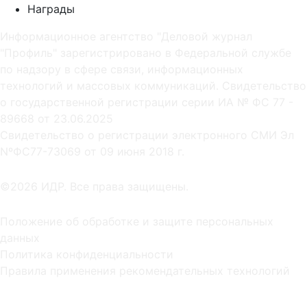
Награды
Информационное агентство "Деловой журнал
"Профиль" зарегистрировано в Федеральной службе
по надзору в сфере связи, информационных
технологий и массовых коммуникаций. Свидетельство
о государственной регистрации серии ИА № ФС 77 -
89668 от 23.06.2025
Cвидетельство о регистрации электронного СМИ Эл
NºФС77-73069 от 09 июня 2018 г.
©2026 ИДР. Все права защищены.
Положение об обработке и защите персональных
данных
Политика конфиденциальности
Правила применения рекомендательных технологий