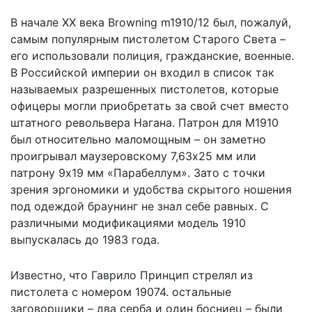
В начале ХХ века Browning m1910/12 был, пожалуй,
самым популярным пистолетом Старого Света –
его использовали полиция, гражданские, военные.
В Российской империи он входил в список так
называемых разрешенных пистолетов, которые
офицеры могли приобретать за свой счет вместо
штатного револьвера Нагана. Патрон для М1910
был относительно маломощным – он заметно
проигрывал маузеровскому 7,63х25 мм или
патрону 9х19 мм «Парабеллум». Зато с точки
зрения эргономики и удобства скрытого ношения
под одеждой браунинг не знал себе равных. С
различными модификациями модель 1910
выпускалась до 1983 года.
Известно, что Гаврило Принцип стрелял из
пистолета с номером 19074. остальные
заговорщики – два серба и один босниец – были