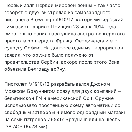
Первый залп Первой мировой войны – так часто
говорят о двух выстрелах из самозарядного
пистолета Browning m1910/12, которыми сербский
гимназист Гаврило Принцип 28 июня 1914 года
смертельно ранил наследника австро-венгерского
престола эрцгерцога Франца Фердинанда и его
супругу Софию. На допросе один из террористов
заявил, что оружие было получено от
правительства Сербии, вскоре после этого Вена
объявила Белграду войну.
Пистолет М1910/12 разрабатывался Джоном
Мозесом Браунингом сразу для двух компаний –
бельгийской FN и американской Colt. Оружие
использовало простейшую схему автоматики со
свободным затвором и имело однорядный магазин
на семь патронов 7,65х17 Браунинг или на шесть
.38 АСР (9х23 мм).