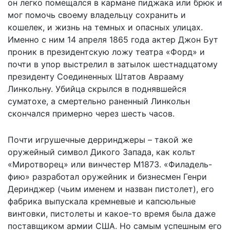
он легко помещался в кармане пиджака или брюк и
мог помочь своему владельцу сохранить и
кошелек, и жизнь на темных и опасных улицах.
Именно с ним 14 апреля 1865 года актер Джон Бут
проник в президентскую ложу театра «Форд» и
почти в упор выстрелил в затылок шестнадцатому
президенту Соединенных Штатов Аврааму
Линкольну. Убийца скрылся в поднявшейся
суматохе, а смертельно раненный Линкольн
скончался примерно через шесть часов.
Почти игрушечные дерринджеры – такой же
оружейный символ Дикого Запада, как кольт
«Миротворец» или винчестер М1873. «Филадель-
фию» разработал оружейник и бизнесмен Генри
Деринджер (чьим именем и назван пистолет), его
фабрика выпускала кремневые и капсюльные
винтовки, пистолеты и какое-то время была даже
поставщиком армии США. Но самым успешным его