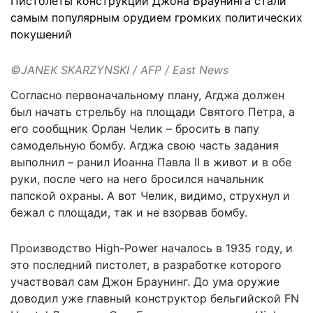
Пистолеты конструкции Джона Браунинга стали
самым популярным орудием громких политических
покушений
©JANEK SKARZYNSKI / AFP / East News
Согласно первоначальному плану, Агджа должен
был начать стрельбу на площади Святого Петра, а
его сообщник Орлан Челик – бросить в папу
самодельную бомбу. Агджа свою часть задания
выполнил – ранил Иоанна Павла II в живот и в обе
руки, после чего на него бросился начальник
папской охраны. А вот Челик, видимо, струхнул и
бежал с площади, так и не взорвав бомбу.
Производство High-Power началось в 1935 году, и
это последний пистолет, в разработке которого
участвовал сам Джон Браунинг. До ума оружие
доводил уже главный конструктор бельгийской FN