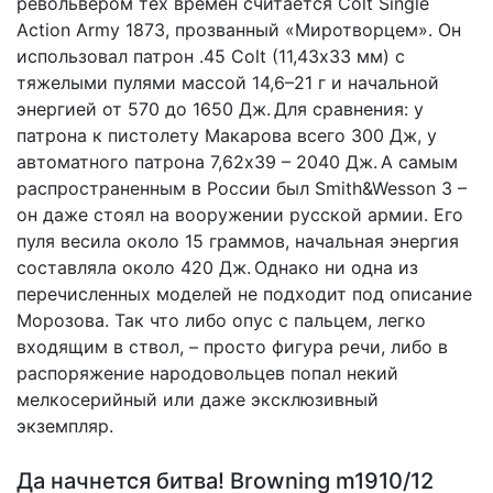
револьвером тех времен считается Colt Single
Action Army 1873, прозванный «Миротворцем». Он
использовал патрон .45 Colt (11,43х33 мм) с
тяжелыми пулями массой 14,6–21 г и начальной
энергией от 570 до 1650 Дж. Для сравнения: у
патрона к пистолету Макарова всего 300 Дж, у
автоматного патрона 7,62х39 – 2040 Дж. А самым
распространенным в России был Smith&Wesson 3 –
он даже стоял на вооружении русской армии. Его
пуля весила около 15 граммов, начальная энергия
составляла около 420 Дж. Однако ни одна из
перечисленных моделей не подходит под описание
Морозова. Так что либо опус с пальцем, легко
входящим в ствол, – просто фигура речи, либо в
распоряжение народовольцев попал некий
мелкосерийный или даже эксклюзивный
экземпляр.
Да начнется битва! Browning m1910/12