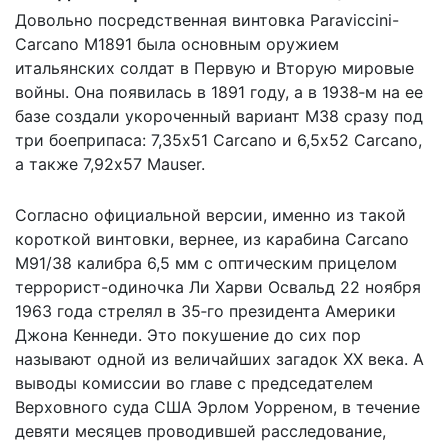
Довольно посредственная винтовка Paraviccini-
Carcano М1891 была основным оружием
итальянских солдат в Первую и Вторую мировые
войны. Она появилась в 1891 году, а в 1938‑м на ее
базе создали укороченный вариант М38 сразу под
три боеприпаса: 7,35х51 Carcano и 6,5х52 Carcano,
а также 7,92х57 Mauser.
Согласно официальной версии, именно из такой
короткой винтовки, вернее, из карабина Carcano
M91/38 калибра 6,5 мм с оптическим прицелом
террорист-одиночка Ли Харви Освальд 22 ноября
1963 года стрелял в 35‑го президента Америки
Джона Кеннеди. Это покушение до сих пор
называют одной из величайших загадок ХХ века. А
выводы комиссии во главе с председателем
Верховного суда США Эрлом Уорреном, в течение
девяти месяцев проводившей расследование,