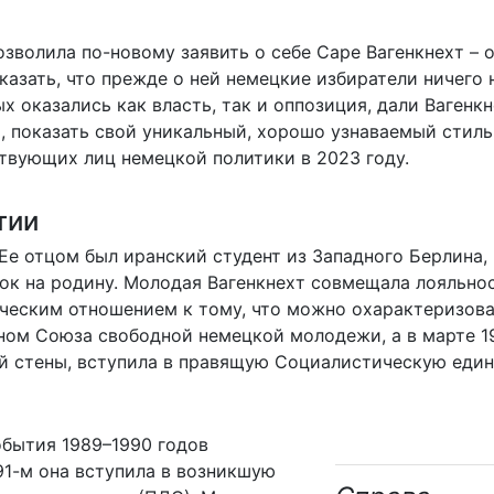
зволила по-новому заявить о себе Саре Вагенкнехт – 
казать, что прежде о ней немецкие избиратели ничего 
х оказались как власть, так и оппозиция, дали Вагенк
, показать свой уникальный, хорошо узнаваемый стиль
ствующих лиц немецкой политики в 2023 году.
тии
 Ее отцом был иранский студент из Западного Берлина,
док на родину. Молодая Вагенкнехт совмещала лояльно
ческим отношением к тому, что можно охарактеризова
еном Союза свободной немецкой молодежи, а в марте 1
ой стены, вступила в правящую Социалистическую еди
обытия 1989–1990 годов
991-м она вступила в возникшую