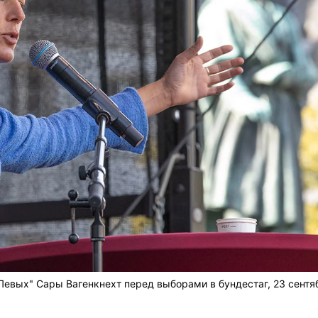
Левых" Сары Вагенкнехт перед выборами в бундестаг, 23 сентя