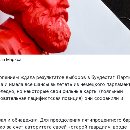
рла Маркса
рпением ждала результатов выборов в бундестаг. Парт
а и имела все шансы вылететь из немецкого парламент
ледно, но некоторые свои сильные карты (лояльный
довательная пацифистская позиция) они сохранили и
ал и обнадежил. Для преодоления пятипроцентного ба
ко за счет авторитета своей «старой гвардии», вроде