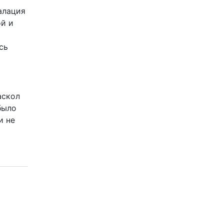
алация
ой и
сь
аскол
было
и не