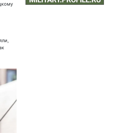
ецкому
яли,
ак