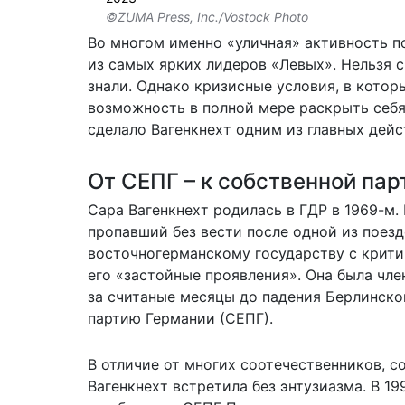
©ZUMA Press, Inc./Vostock Photo
Во многом именно «уличная» активность по
из самых ярких лидеров «Левых». Нельзя с
знали. Однако кризисные условия, в которы
возможность в полной мере раскрыть себя
сделало Вагенкнехт одним из главных дей
От СЕПГ – к собственной пар
Сара Вагенкнехт родилась в ГДР в 1969-м.
пропавший без вести после одной из поез
восточногерманскому государству с крити
его «застойные проявления». Она была чл
за считаные месяцы до падения Берлинск
партию Германии (СЕПГ).
В отличие от многих соотечественников, с
Вагенкнехт встретила без энтузиазма. В 1