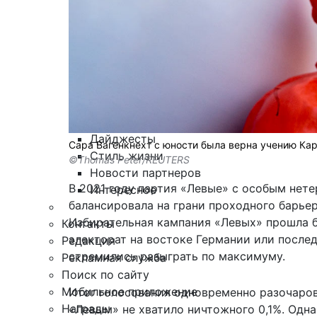
Армия
Персона
Наука и Технологии
Культура
Общество
Спорт
Здоровье
Происшествия
Дайджесты
Сара Вагенкнехт с юности была верна учению Ка
Стиль жизни
©Thomas Peter/REUTERS
Новости партнеров
В 2021 году партия «Левые» с особым нете
Интересное
балансировала на грани проходного барьер
Избирательная кампания «Левых» прошла б
Контакты
электорат на востоке Германии или после
Редакция
стремились разыграть по максимуму.
Рекламная служба
Поиск по сайту
Мобильное приложение
Итог голосования одновременно разочаров
Награды
«Левым» не хватило ничтожного 0,1%. Одна