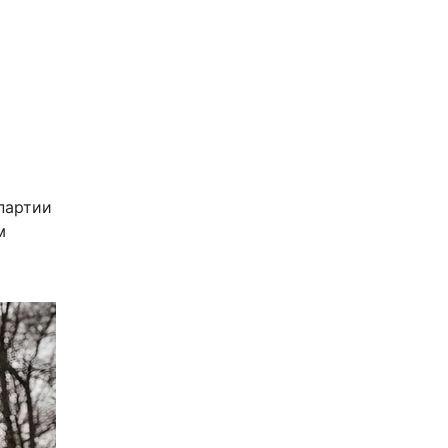
партии
м