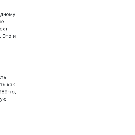
одному
не
нехт
. Это и
сть
ть как
989-го,
ную