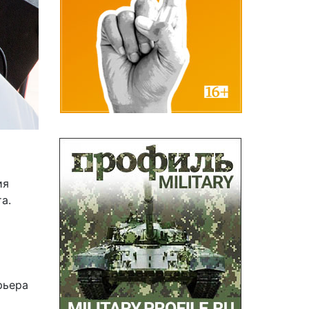
ия
а.
рьера