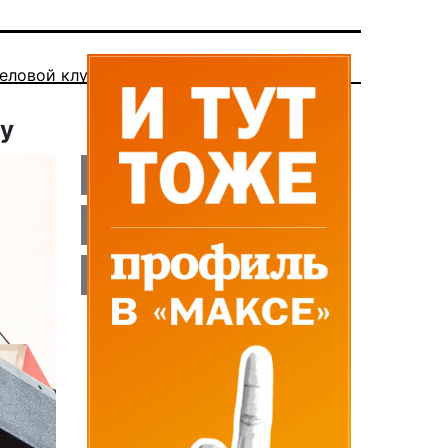
еловой клуб
ку