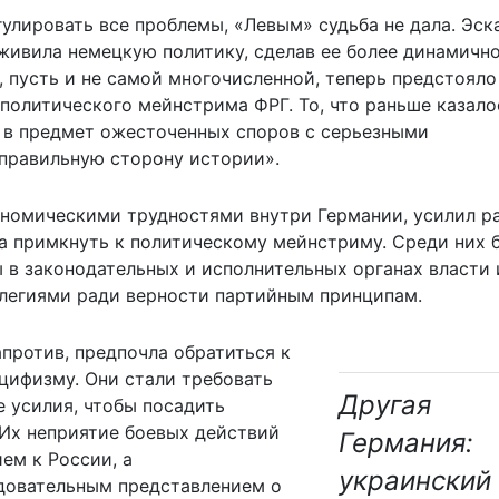
гулировать все проблемы, «Левым» судьба не дала. Эск
оживила немецкую политику, сделав ее более динамичн
 пусть и не самой многочисленной, теперь предстояло
олитического мейнстрима ФРГ. То, что раньше казало
 в предмет ожесточенных споров с серьезными
еправильную сторону истории».
ономическими трудностями внутри Германии, усилил р
а примкнуть к политическому мейнстриму. Среди них 
ы в законодательных и исполнительных органах власти 
легиями ради верности партийным принципам.
апротив, предпочла обратиться к
цифизму. Они стали требовать
Другая
е усилия, чтобы посадить
 Их неприятие боевых действий
Германия:
ем к России, а
украинский
едовательным представлением о