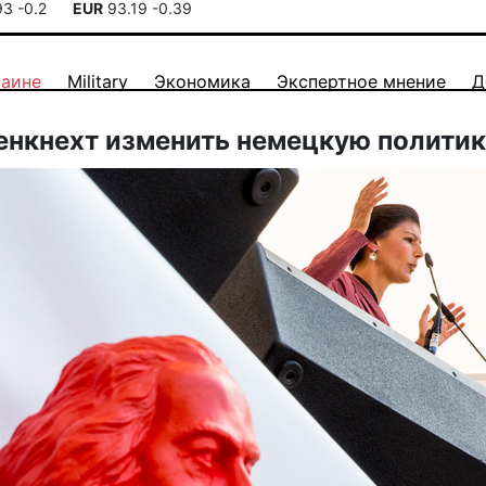
93
-0.2
EUR
93.19
-0.39
раине
Military
Экономика
Экспертное мнение
Д
енкнехт изменить немецкую полити