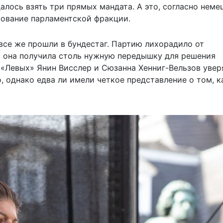
далось взять три прямых мандата. А это, согласно нем
рование парламентской фракции.
 все же прошли в бундестаг. Партию лихорадило от
то она получила столь нужную передышку для решения
«Левых» Янин Висслер и Сюзанна Хенниг-Вельзов увер
, однако едва ли имели четкое представление о том, к