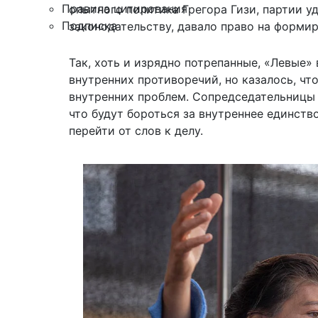
Правила цитирования
опытного политика Грегора Гизи, партии у
Подписка
законодательству, давало право на форми
Так, хоть и изрядно потрепанные, «Левые»
внутренних противоречий, но казалось, ч
внутренних проблем. Сопредседательницы 
что будут бороться за внутреннее единство
перейти от слов к делу.