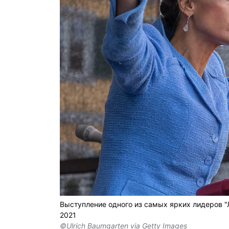
Выступление одного из самых ярких лидеров "
2021
©Ulrich Baumgarten via Getty Images