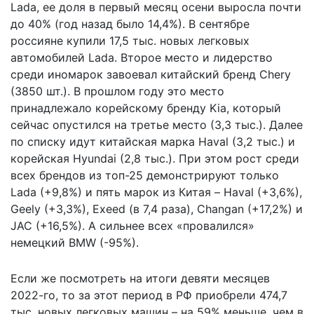
Lada, ее доля в первый месяц осени выросла почти
до 40% (год назад было 14,4%). В сентябре
россияне купили 17,5 тыс. новых легковых
автомобилей Lada. Второе место и лидерство
среди иномарок завоевал китайский бренд Chery
(3850 шт.). В прошлом году это место
принадлежало корейскому бренду Kia, который
сейчас опустился на третье место (3,3 тыс.). Далее
по списку идут китайская марка Haval (3,2 тыс.) и
корейская Hyundai (2,8 тыс.). При этом рост среди
всех брендов из топ-25 демонстрируют только
Lada (+9,8%) и пять марок из Китая – Haval (+3,6%),
Geely (+3,3%), Exeed (в 7,4 раза), Changan (+17,2%) и
JAC (+16,5%). А сильнее всех «провалился»
немецкий BMW (-95%).
Если же посмотреть на итоги девяти месяцев
2022-го, то за этот период в РФ приобрели 474,7
тыс. новых легковых машин – на 59% меньше, чем в