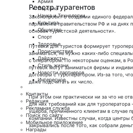
Армия
Реестр турагентов
Персона
Наука и Технологии
Законопроект о создании единого федерал
Культура
парламента правительством РФ и на днях п
Общество
основах туристской деятельности».
Спорт
Здоровье
Путевки для туристов формирует туропера
Происшествия
заниматься, не нужно каких-либо специал
Дайджесты
с оператором. По некоторым оценкам, в Ро
Стиль жизни
путевок могут заниматься фирмы и индив
Новости партнеров
договоры с туроператором. Из-за того, чт
Интересное
даже подсчитать их число.
Контакты
При этом они практически ни за что не отв
Редакция
для них требований как для туроператора 
Рекламная служба
ущерба, причиненного клиентам в случае 
Поиск по сайту
компании. Известны случаи, когда центры
Мобильное приложение
закрывались после того, как собрали деньг
Награды