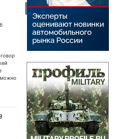
б
оговор
жей
е
озможно
а