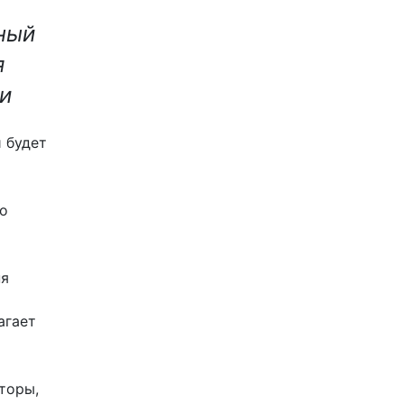
ный
я
и
 будет
го
ня
агает
торы,