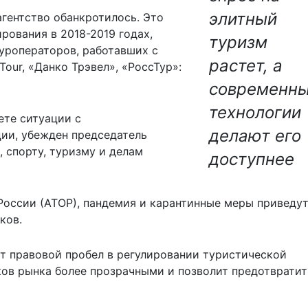
элитный
агентство обанкротилось. Это
рования в 2018-2019 годах,
туризм
туроператоров, работавших с
растет, а
Tour, «Данко Трэвел», «РоссТур»:
современн
технологии
ете ситуации с
делают его
ии, убежден председатель
 спорту, туризму и делам
доступнее
оссии (АТОР), пандемия и карантинные меры приведут
ков.
ит правовой пробел в регулировании туристической
ков рынка более прозрачными и позволит предотвратит