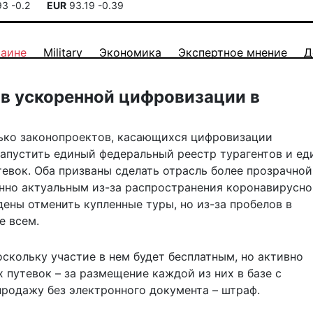
93
-0.2
EUR
93.19
-0.39
раине
Military
Экономика
Экспертное мнение
Д
в ускоренной цифровизации в
лько законопроектов, касающихся цифровизации
 запустить единый федеральный реестр турагентов и е
вок. Оба призваны сделать отрасль более прозрачной
енно актуальным из-за распространения коронавирусн
ены отменить купленные туры, но из-за пробелов в
е всем.
скольку участие в нем будет бесплатным, но активно
путевок – за размещение каждой из них в базе с
 продажу без электронного документа – штраф.