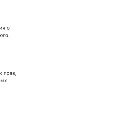
ия о
ого,
й
х прав,
ных