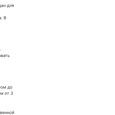
дан для
. В
в
авать
фом до
м от 3
твенной