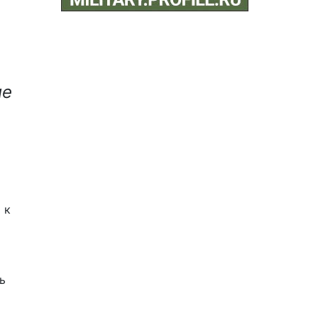
ые
 к
ь