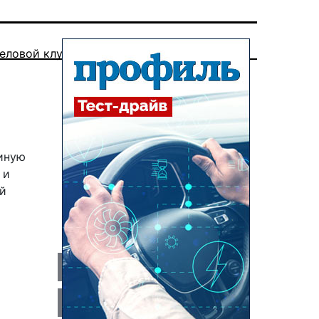
еловой клуб
диную
 и
ой