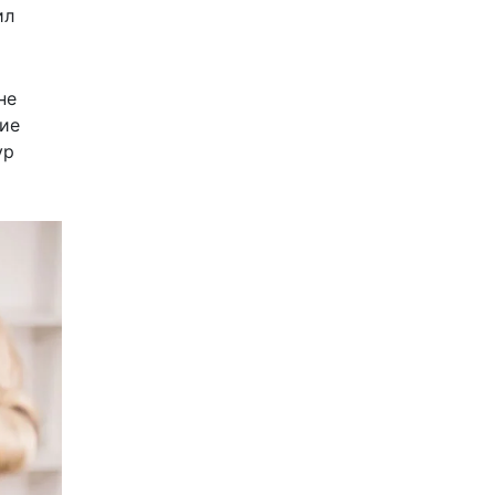
ил
не
рие
ур