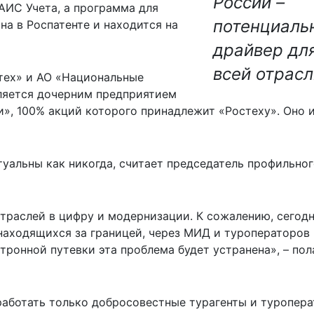
России –
АИС Учета, а программа для
потенциаль
на в Роспатенте и находится на
драйвер дл
всей отрасл
тех» и АО «Национальные
ляется дочерним предприятием
», 100% акций которого принадлежит «Ростеху». Оно и
туальны как никогда, считает председатель профильно
отраслей в цифру и модернизации. К сожалению, сегод
 находящихся за границей, через МИД и туроператоров
ронной путевки эта проблема будет устранена», – пол
работать только добросовестные турагенты и туропера