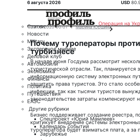
6 августа 2026
USD
80.
Операция на Ук
Статьи
20.05.2020 00:01
Марина Юршина
Новости
Military
Почему туроператоры проти
Экспертное мнение
турбизнесе
Деловой клуб
В начале июня Госдума рассмотрит неско
Автомобили
туристической отрасли. Так, планируется
Экономика
информационную систему электронных путе
Финансы
защитить права туристов. Это стало особ
Политика
инфекции, так как тысячи туристов вынужд
Путешествия
законодательстве затраты компенсируют н
ЕАЭС
Другие рубрики
Бизнес поддерживает создание реестра, по
Спецпроект «Юрий Мамлеев»
критикует внедрение системы электронных 
Календарь событий
туроператора будет взиматься плата, а за
Зарубежье