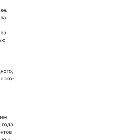
ве.
ыла
ва.
ую
ного,
анско-
ким
 года
ентов
не и