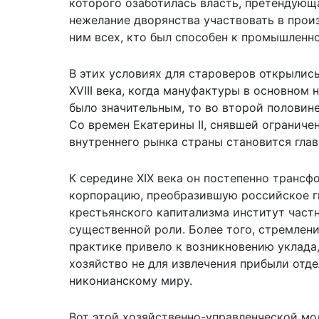
которого озаботилась власть, претендующ
нежелание дворянства участвовать в прои
ним всех, кто был способен к промышленн
В этих условиях для староверов открылис
XVIII века, когда мануфактуры в основном
было значительным, то во второй половин
Со времен Екатерины II, снявшей огранич
внутреннего рынка страны становится гла
К середине ХIХ века он постепенно транс
корпорацию, преобразившую российское ги
крестьянского капитализма институт частн
существенной роли. Более того, стремлен
практике привело к возникновению уклада
хозяйство не для извлечения прибыли отд
никонианскому миру.
Вот этой хозяйственно-управленческой мо