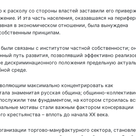
 к расколу со стороны властей заставили его привер
ожение. И эта часть населения, оказавшаяся на перифе
авная в экономическом отношении, была вынуждена
 собственным принципам.
были связаны с институтом частной собственности; о
енный путь развития, позволявший эффективно реализо
вие дискриминационного положения предельную актуал
ной среде.
зволяющим максимально концентрировать как
стала знаменитая русская община; общинно-коллективи
 послужили тем фундаментом, на котором строилась вс
ональные мотивы стали важным фактором консервации
о крестьянства – вплоть до начала ХХ века.
рганизации торгово‑мануфактурного сектора, становл