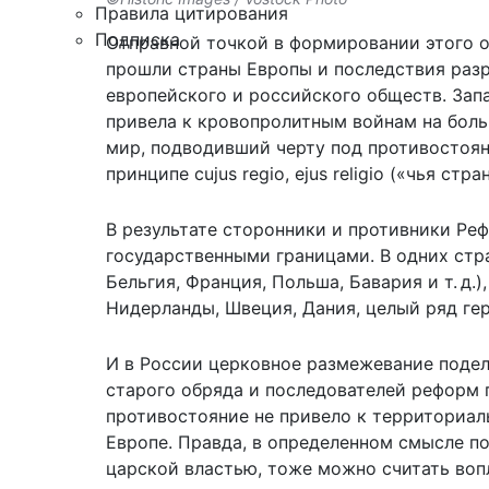
Правила цитирования
Подписка
Отправной точкой в формировании этого о
прошли страны Европы и последствия раз
европейского и российского обществ. Зап
привела к кровопролитным войнам на больш
мир, подводивший черту под противостоян
принципе cujus regio, ejus religio («чья стра
В результате сторонники и противники Ре
государственными границами. В одних стра
Бельгия, Франция, Польша, Бавария и т. д.)
Нидерланды, Швеция, Дания, целый ряд герм
И в России церковное размежевание поде
старого обряда и последователей реформ 
противостояние не привело к территориал
Европе. Правда, в определенном смысле п
царской властью, тоже можно считать вопл