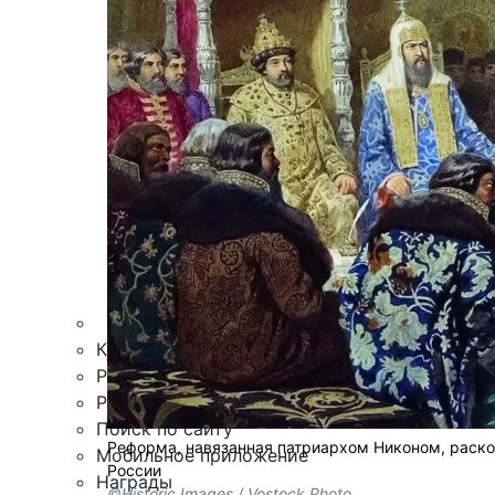
Армия
Персона
Наука и Технологии
Культура
Общество
Спорт
Здоровье
Происшествия
Дайджесты
Стиль жизни
Новости партнеров
Интересное
Контакты
Редакция
Рекламная служба
Поиск по сайту
Реформа, навязанная патриархом Никоном, расколо
Мобильное приложение
России
Награды
©Historic Images / Vostock Photo