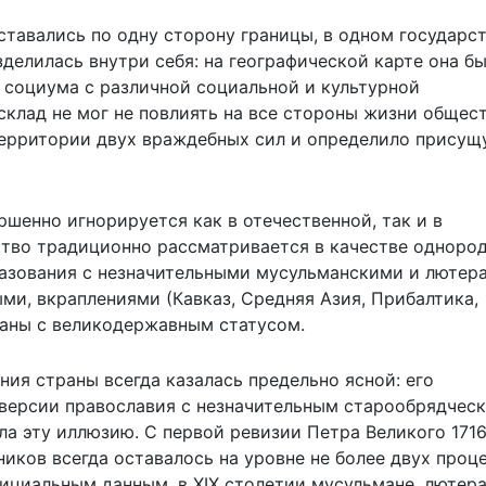
тавались по одну сторону границы, в одном государст
зделилась внутри себя: на географической карте она б
а социума с различной социальной и культурной
клад не мог не повлиять на все стороны жизни общест
ерритории двух враждебных сил и определило присущ
шенно игнорируется как в отечественной, так и в
тво традиционно рассматривается в качестве однород
бразования с незначительными мусульманскими и лютер
ми, вкраплениями (Кавказ, Средняя Азия, Прибалтика,
раны с великодержавным статусом.
ия страны всегда казалась предельно ясной: его
версии православия с незначительным старообрядчес
а эту иллюзию. С первой ревизии Петра Великого 1716
ников всегда оставалось на уровне не более двух проц
фициальным данным, в ХIХ столетии мусульмане, лютера