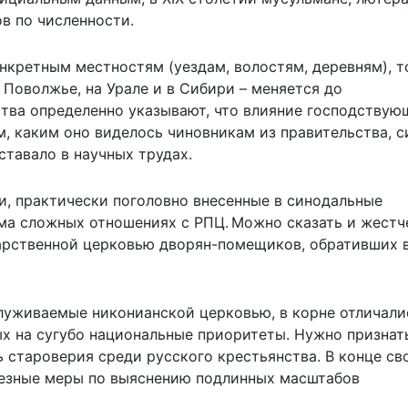
в по численности.
нкретным местностям (уездам, волостям, деревням), т
 Поволжье, на Урале и в Сибири – меняется до
тва определенно указывают, что влияние господствую
м, каким оно виделось чиновникам из правительства, 
ставало в научных трудах.
и, практически поголовно внесенные в синодальные
ьма сложных отношениях с РПЦ. Можно сказать и жестч
дарственной церковью дворян-помещиков, обративших 
луживаемые никонианской церковью, в корне отличали
х на сугубо национальные приоритеты. Нужно признать
 староверия среди русского крестьянства. В конце св
ьезные меры по выяснению подлинных масштабов