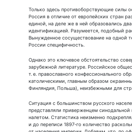
Только здесь противоборствующие силы ос
Россия в отличие от европейских стран ра
единой, на деле же в ней образовались дв
идентификацией. Разумеется, подобный рас
Вынужденное сосуществование на одной т
России специфичность.
Однако это ключевое обстоятельство совер
зарубежной литературе. Российское общес
т. е. православного конфессионального о
католическими, главным образом окраинны
Финляндия, Польша), неизбежными для ст
Ситуация с большинством русского населен
представляли приверженцем синодальной 
налетом. Статистика неизменно подкреплял
и до переписи 1897‑го количество расколь
от населения империи. Добавим, что, по о