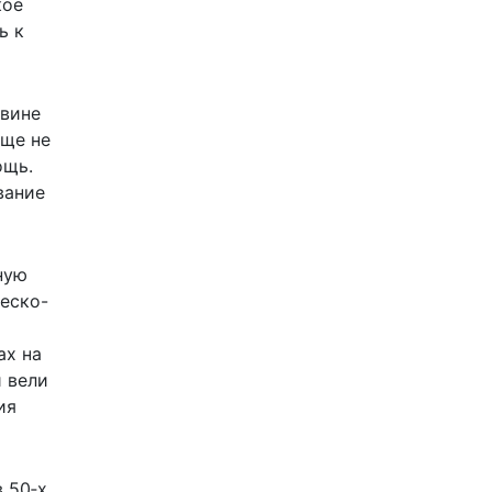
кое
ь к
овине
еще не
ощь.
вание
ную
еско-
ах на
и вели
ия
 50‑х