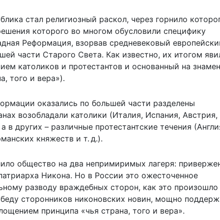
блика стал религиозный раскол, через горнило которо
решения которого во многом обусловили специфику
адная Реформация, взорвав средневековый европейски
ей части Старого Света. Как известно, их итогом яви
ием католиков и протестантов и основанный на знаме
на, того и вера»).
формации оказались по большей части разделены
нах возобладали католики (Италия, Испания, Австрия,
, а в других – различные протестантские течения (Англи
анских княжеств и т. д.).
лило общество на два непримиримых лагеря: приверже
патриарха Никона. Но в России это ожесточенное
ьному разводу враждебных сторон, как это произошло
обеду сторонников никоновских новин, мощно поддер
ощением принципа «чья страна, того и вера».