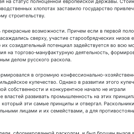
ая на статус полноценной европейской державы. Стой
зводственных хлопотах заставило государство привлеч
ому строительству.
ь прекрасные возможности. Причем если в первой пол
 насаждались сверху, участие старообрядческих низов 
е их созидательный потенциал задействуется во всю м
ения на торгово‑мануфактурную деятельность, формиро
вным делом русского раскола.
формировался в огромную конфессионально-хозяйствен
льдейское купечество. Однако в развитии этого купеч
ой собственности и конкурентное начало не играли
ие властей развивать промышленность на этих принцип
, который эти самые принципы и отвергал. Раскольник
ельными лицами и их семействами, а для противостоян
дели, сформированной расколом, и был брошен вызов в