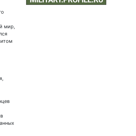
го
й мир,
лся
нитом
я,
нцев
 в
жанных