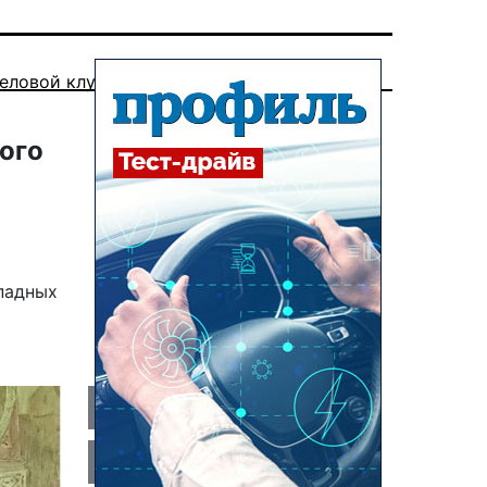
еловой клуб
кого
падных