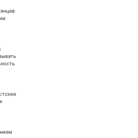
женцев
рии
н
вывать
ьность
стские
я
ением