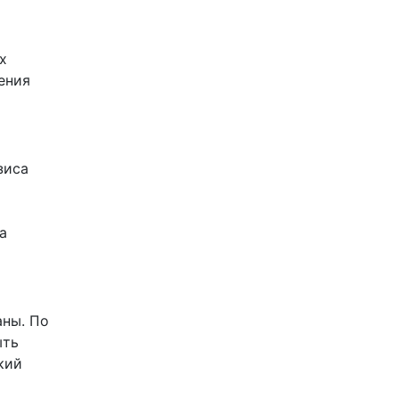
х
ения
зиса
а
аны. По
ыть
кий