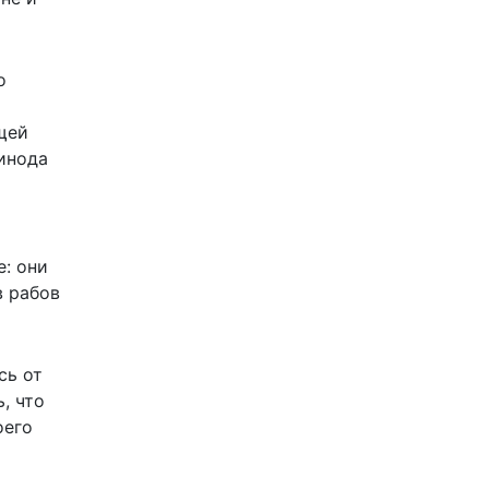
о
щей
синода
е: они
в рабов
сь от
, что
оего