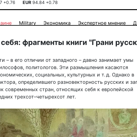
17
+0.76
EUR
94.84
+0.78
раине
Military
Экономика
Экспертное мнение
Д
 себя: фрагменты книги "Грани русс
 – в его отличии от западного – давно занимает умы
илософов, политологов. Эти размышления касаются
ономических, социальных, культурных и т. д. Однако в
актора, определившего разновекторность русских и за
ик современных стран, относящих себя к европейской
едних трехсот–четырехсот лет.