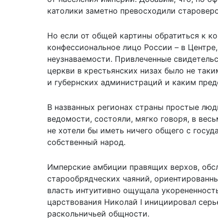
католики заметно превосходили староверо
Но если от общей картины обратиться к ко
конфессиональное лицо России – в Центре,
неузнаваемости. Привлеченные свидетельс
церкви в крестьянских низах было не таки
и губернских администраций и каким пред
В названных регионах страны простые люд
ведомости, состояли, мягко говоря, в вес
не хотели бы иметь ничего общего с госу
собственный народ.
Имперские амбиции правящих верхов, обс
старообрядческих чаяний, ориентированны
власть интуитивно ощущала укорененность
царствования Николай I инициировал сер
раскольничьей общности.