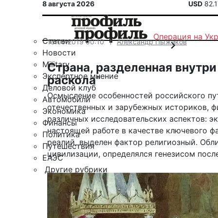
8 августа 2026
USD
82.
Операция на Ук
Статьи
18.09.2019 00:10
Александр Пыжиков
Новости
Military
Страна, разделенная внутри
Экспертное мнение
раскола"
Деловой клуб
Осмысление особенностей российского пути
Автомобили
отечественных и зарубежных историков, ф
Экономика
различных исследовательских аспектов: эк
Финансы
настоящей работе в качестве ключевого ф
Политика
реалий, выделен фактор религиозный. Обл
Путешествия
цивилизации, определялся генезисом посл
ЕАЭС
Другие рубрики
Спецпроект «Юрий Мамлеев»
Календарь событий
Зарубежье