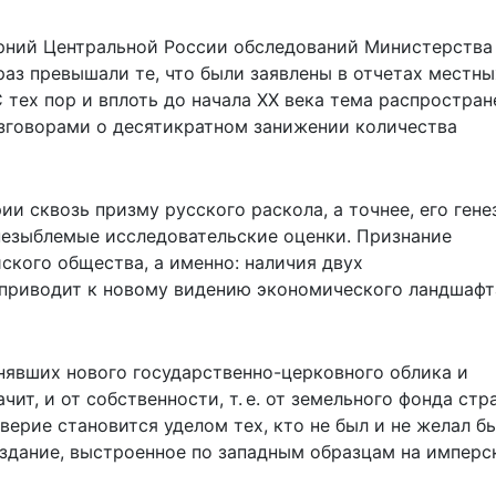
ерний Центральной России обследований Министерства
раз превышали те, что были заявлены в отчетах местны
тех пор и вплоть до начала ХХ века тема распростран
зговорами о десятикратном занижении количества
ии сквозь призму русского раскола, а точнее, его гене
 незыблемые исследовательские оценки. Признание
кого общества, а именно: наличия двух
приводит к новому видению экономического ландшафт
инявших нового государственно-церковного облика и
чит, и от собственности, т. е. от земельного фонда стр
верие становится уделом тех, кто не был и не желал б
здание, выстроенное по западным образцам на имперс