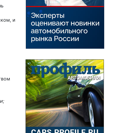
нь
ском, и
твом
и;