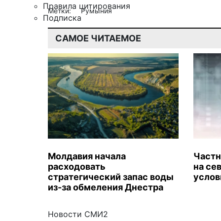
Правила цитирования
Метки:
Румыния
Подписка
САМОЕ ЧИТАЕМОЕ
Молдавия начала
Частн
расходовать
на се
стратегический запас воды
услов
из-за обмеления Днестра
Новости СМИ2