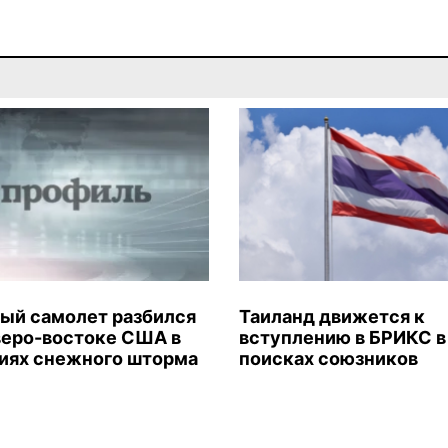
ый самолет разбился
Таиланд движется к
веро-востоке США в
вступлению в БРИКС в
иях снежного шторма
поисках союзников