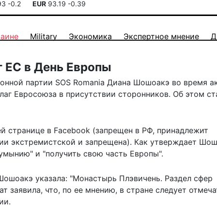
93
-0.2
EUR
93.19
-0.39
раине
Military
Экономика
Экспертное мнение
Д
г ЕС в День Европы
онной партии SOS Romania Диана Шошоакэ во время а
лаг Евросоюза в присутствии сторонников. Об этом ст
й странице в Facebook (запрещен в РФ, принадлежит
сии экстремистской и запрещена). Как утверждает Шош
умынию" и "получить свою часть Европы".
Шошоакэ указала: "Монастырь Плэвичень. Раздел сфер
т заявила, что, по ее мнению, в стране следует отмеча
ии.