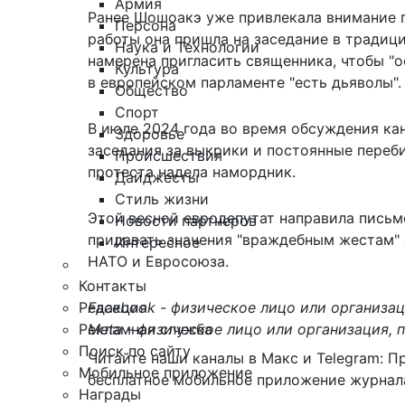
Армия
Ранее Шошоакэ уже привлекала внимание 
Персона
работы она пришла на заседание в традиц
Наука и Технологии
намерена пригласить священника, чтобы "ос
Культура
в европейском парламенте "есть дьяволы".
Общество
Спорт
В июле 2024 года во время обсуждения ка
Здоровье
заседания за выкрики и постоянные переби
Происшествия
протеста надела намордник.
Дайджесты
Стиль жизни
Этой весной евродепутат направила письм
Новости партнеров
придавать значения "враждебным жестам"
Интересное
НАТО и Евросоюза.
Контакты
Редакция
Facebook - физическое лицо или организац
Рекламная служба
Meta - физическое лицо или организация, 
Поиск по сайту
Читайте наши каналы в
Макс
и Telegram:
П
Мобильное приложение
бесплатное мобильное
приложение журнала
Награды