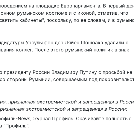
поведением на площадке Европарламента. В первый де
ионном румынском костюме и с иконой, отметив, что
вятить кабинеты", поскольку, по ее словам, и в румын
ндидатуры Урсулы фон дер Ляйен Шошоакэ удалили с
вания коллег. После этого румынский политик в знак
о президенту России Владимиру Путину с просьбой не
 со стороны Румынии, совершаемым под покровительс
ия, признанная экстремистской и запрещенная в Росси
признанная экстремистской и запрещенная в России;
рофиль-News
,
журнал Профиль
. Скачивайте полностью
 "Профиль".