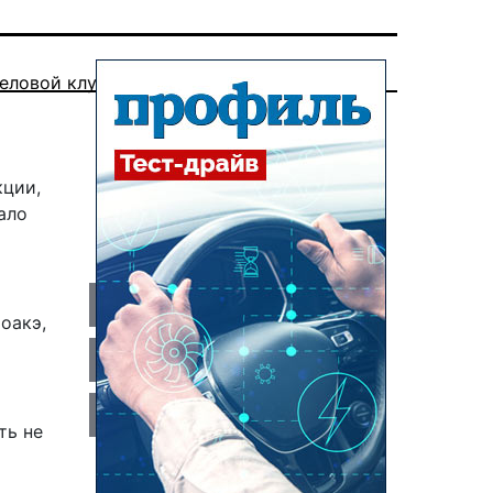
еловой клуб
кции,
ало
оакэ,
ть не