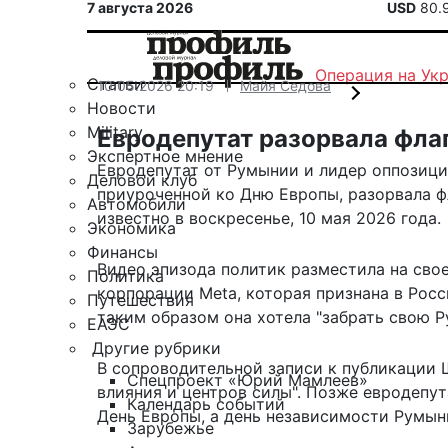
7 августа 2026
USD
80.
Операция на Ук
Статьи
10.05.2026 20:19
Майя Седова
Новости
Military
Евродепутат разорвала фла
Экспертное мнение
Евродепутат от Румынии и лидер оппозици
Деловой клуб
приуроченной ко Дню Европы, разорвала ф
Автомобили
известно в воскресенье, 10 мая 2026 года.
Экономика
Финансы
Видео эпизода политик
разместила
на свое
Политика
корпорации Meta, которая признана в Рос
Путешествия
таким образом она хотела "забрать свою Р
ЕАЭС
Другие рубрики
В сопроводительной записи к публикации 
Спецпроект «Юрий Мамлеев»
влияния и центров силы". Позже евродепута
Календарь событий
День Европы, а день независимости Румын
Зарубежье