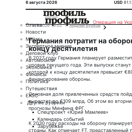
6 августа 2026
USD
81.
Операция на Ук
Статьи
07.07.2026 19:02
Андрей Бурков
Новости
Military
Германия потратит на оборо
Экспертное мнение
концу десятилетия
Деловой клуб
В 2027 году Германия планирует разместит
Автомобили
уровня текущего года. Эти выпуски стану
Экономика
которой к концу десятилетия превысит €8
Финансы
финансирование обороны.
Политика
Путешествия
Основная доля привлеченных средств пойд
ЕАЭС
вырастет до €109 млрд. Об этом во вторни
Другие рубрики
прогнозы Минфина ФРГ.
Спецпроект «Юрий Мамлеев»
Календарь событий
К 2030 году расходы на оборону планирует
Зарубежье
страны. Как отмечает FT, представленный 