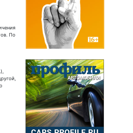
ичения
ов. По
),
ругой,
о