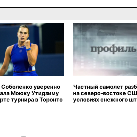
 Соболенко уверенно
Частный самолет раз
ала Моюку Утидзиму
на северо-востоке СШ
арте турнира в Торонто
условиях снежного ш