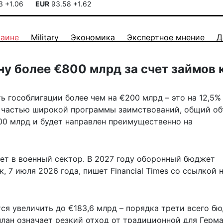
13
+1.06
EUR
93.58
+1.62
раине
Military
Экономика
Экспертное мнение
Д
ну более €800 млрд за счет займов 
ь гособлигации более чем на €200 млрд – это на 12,5
т частью широкой программы заимствований, общий о
00 млрд и будет направлен преимущественно на
ет в военный сектор. В 2027 году оборонный бюджет
к, 7 июля 2026 года,
пишет
Financial Times со ссылкой 
ся увеличить до €183,6 млрд – порядка трети всего б
план означает резкий отход от традиционной для Герм