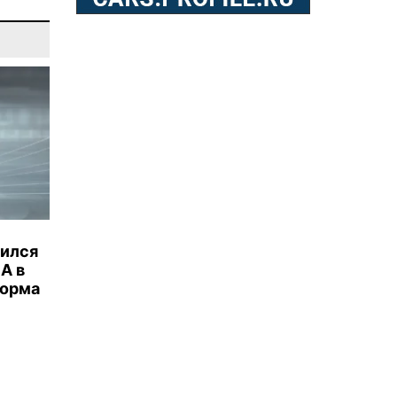
бился
А в
торма