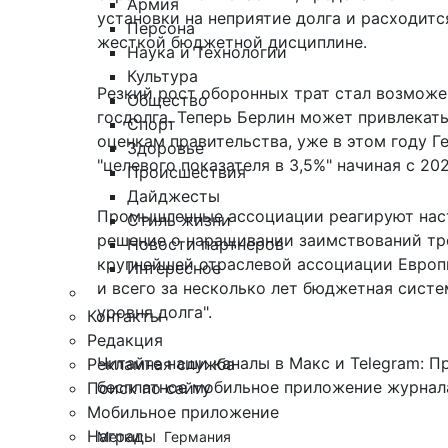
Армия
установки на неприятие долга и расходит
Персона
жесткой бюджетной дисциплине.
Наука и Технологии
Культура
Резкий рост оборонных трат стал возможе
Общество
госдолга. Теперь Берлин может привлекать
Спорт
оценкам правительства, уже в этом году 
Здоровье
"целевого показателя в 3,5%" начиная с 202
Происшествия
Дайджесты
Промышленные ассоциации реагируют наст
Стиль жизни
решение о наращивании заимствований тр
Новости партнеров
крупнейшей отраслевой ассоциации Европ
Интересное
и всего за несколько лет бюджетная систе
уровня долга".
Контакты
Редакция
Читайте наши каналы в
Макс
и Telegram:
П
Рекламная служба
бесплатное мобильное
приложение журнала
Поиск по сайту
Мобильное приложение
Награды
Метки:
Германия