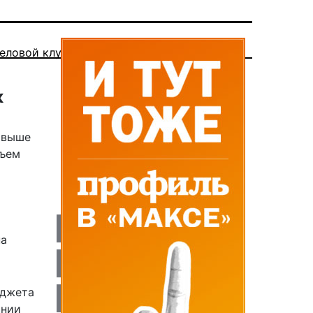
еловой клуб
к
% выше
бъем
на
юджета
ании