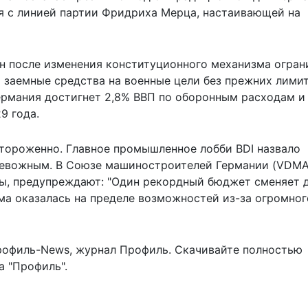
ся с линией партии Фридриха Мерца, настаивающей на
н после изменения конституционного механизма огран
 заемные средства на военные цели без прежних лимит
Германия достигнет 2,8% ВВП по оборонным расходам и
9 года.
ороженно. Главное промышленное лобби BDI назвало
евожным. В Союзе машиностроителей Германии (VDMA
ы, предупреждают: "Один рекордный бюджет сменяет д
ма оказалась на пределе возможностей из-за огромног
рофиль-News
,
журнал Профиль
. Скачивайте полностью
 "Профиль".