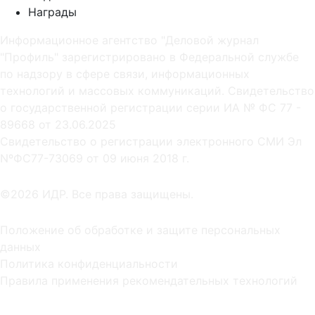
Награды
Информационное агентство "Деловой журнал
"Профиль" зарегистрировано в Федеральной службе
по надзору в сфере связи, информационных
технологий и массовых коммуникаций. Свидетельство
о государственной регистрации серии ИА № ФС 77 -
89668 от 23.06.2025
Cвидетельство о регистрации электронного СМИ Эл
NºФС77-73069 от 09 июня 2018 г.
©2026 ИДР. Все права защищены.
Положение об обработке и защите персональных
данных
Политика конфиденциальности
Правила применения рекомендательных технологий