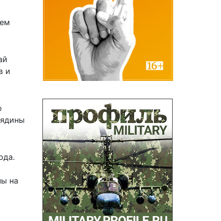
аем
ай
в и
о
вядины
ода.
ны на