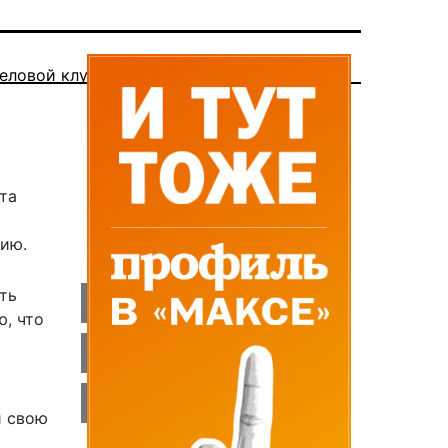
еловой клуб
та
цию.
ть
, что
и свою