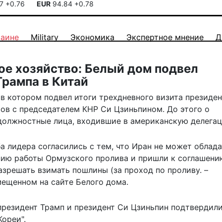
17
+0.76
EUR
94.84
+0.78
раине
Military
Экономика
Экспертное мнение
Д
кое хозяйство: Белый дом подвел
Трампа в Китай
в котором подвел итоги трехдневного визита президен
ов с председателем КНР Си Цзиньпином. До этого о
должностные лица, входившие в американскую делега
а лидера согласились с тем, что Иран не может облада
ию работы Ормузского пролива и пришли к соглашению
азрешать взимать пошлины (за проход по проливу. –
мещенном на сайте Белого дома.
"президент Трамп и президент Си Цзиньпин подтвердил
ореи".