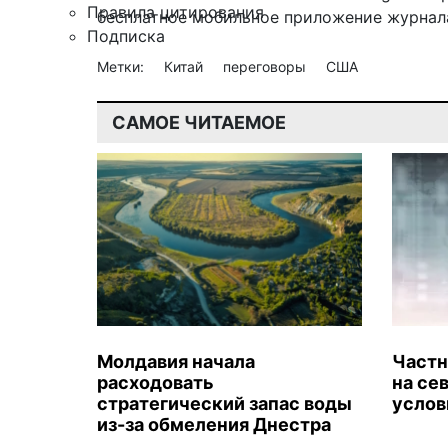
Правила цитирования
бесплатное мобильное
приложение журнала
Подписка
Метки:
Китай
переговоры
США
САМОЕ ЧИТАЕМОЕ
Молдавия начала
Частн
расходовать
на се
стратегический запас воды
услов
из-за обмеления Днестра