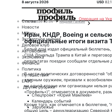
8 августа 2026
USD
82.
Операция на Ук
Статьи
17.05.2026 22:34
Андрей Галкин
Новости
Military
Иран, КНДР, Boeing и сельс
Экспертное мнение
официальные итоги визита 
Деловой клуб
Белый дом издал официальный бюллетень, 
Автомобили
США Дональда Трампа в Китай и переговор
Экономика
результатах поездки сообщали отдельные 
Финансы
Политика
В части политических договоренностей "об
Путешествия
ядерным оружием, призвали к возобновлен
ЕАЭС
ни одной стране или организации нельзя р
Другие рубрики
«Профиль»)", отмечается в
документе
, раз
Спецпроект «Юрий Мамлеев»
Календарь событий
Кроме того, как отмечается в бюллетене, 
Зарубежье
общую цель – денуклеаризацию Северной К