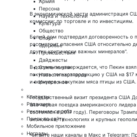
Армия
Персона
В экономической части администрация СШ
Наука и Технологии
комиссии
: по торговле и по инвестициям.
Культура
Общество
Белый дом подтвердил договоренность о п
Спорт
рассмотрит опасения США относительно д
Здоровье
других критически важных минералов".
Происшествия
Дайджесты
В документе утверждается, что Пекин взял
Стиль жизни
покупать сельхозпродукцию у США на $17 
Новости партнеров
и вернулся к закупкам мяса птицы из США.
Интересное
Контакты
Государственный визит президента США Дон
Редакция
Это первая поездка американского лидера
Рекламная служба
состоялся в 2017 году). Переговоры Трам
Поиск по сайту
экономике, технологиях и крупных геопол
Мобильное приложение
Награды
Читайте наши каналы в
Макс
и Telegram:
П