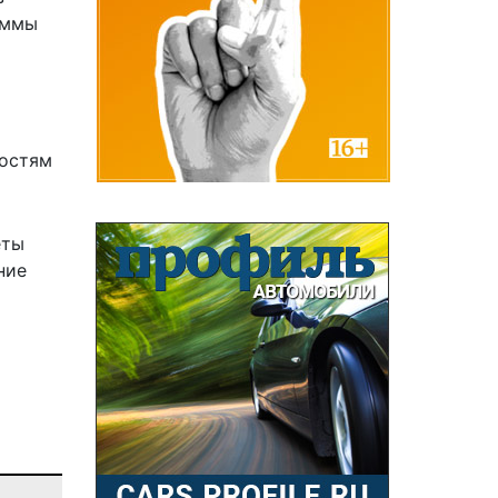
аммы
ностям
еты
ние