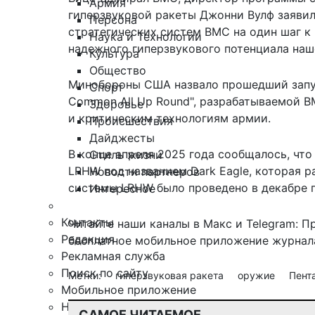
Армия
гиперзвуковой ракеты Джонни Вулф заявил
Персона
стратегических систем ВМС на один шаг к
Наука и Технологии
надежного гиперзвукового потенциала наш
Культура
Общество
Минобороны США назвало прошедший запу
Спорт
Common All Up Round", разрабатываемой 
Здоровье
и критическим технологиям армии.
Происшествия
Дайджесты
В конце апреля 2025 года сообщалось, чт
Стиль жизни
LRHW под названием Dark Eagle, которая 
Новости партнеров
системы LRHW было проведено в декабре п
Интересное
Контакты
Читайте наши каналы в
Макс
и Telegram:
П
Редакция
бесплатное мобильное
приложение журнала
Рекламная служба
Поиск по сайту
Метки:
гиперзвуковая ракета
оружие
Пент
Мобильное приложение
Награды
САМОЕ ЧИТАЕМОЕ