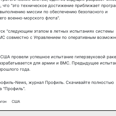
, что "это техническое достижение приближает прогр
 выполнению миссии по обеспечению безопасного и
его военно-морского флота".
ск "следующим этапом в летных испытаниях системы
ВМС совместно с Управлением по оперативным возмож
о США провели
успешное испытание
гиперзвуковой рак
разрабатывается для армии и ВМС. Предыдущее испыта
рошлого года.
рофиль-News
,
журнал Профиль
. Скачивайте полностью
 "Профиль".
агон
США