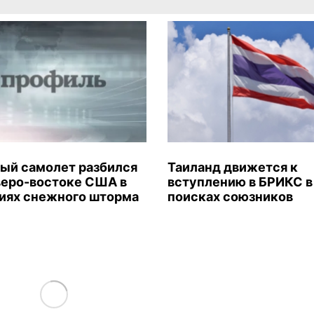
ый самолет разбился
Таиланд движется к
веро-востоке США в
вступлению в БРИКС в
иях снежного шторма
поисках союзников
Load More