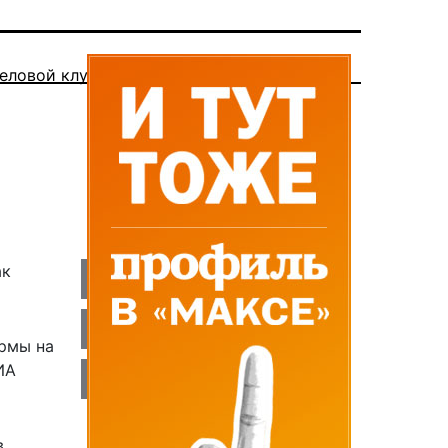
еловой клуб
ак
ормы на
ИА
в