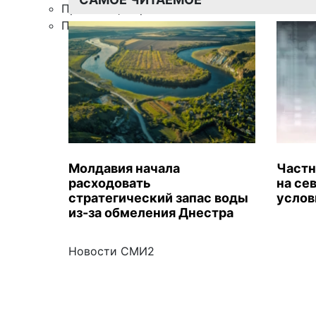
Правила цитирования
Подписка
Молдавия начала
Частн
расходовать
на се
стратегический запас воды
услов
из-за обмеления Днестра
Новости СМИ2