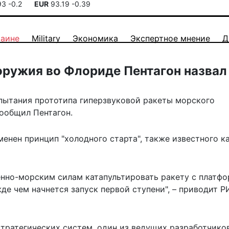
93
-0.2
EUR
93.19
-0.39
раине
Military
Экономика
Экспертное мнение
Д
оружия во Флориде Пентагон назвал
пытания прототипа гиперзвуковой ракеты морского
сообщил Пентагон.
менен принцип "холодного старта", также известного к
енно-морским силам катапультировать ракету с платф
де чем начнется запуск первой ступени", –
приводит
Р
тратегических систем, один из ведущих разработчико