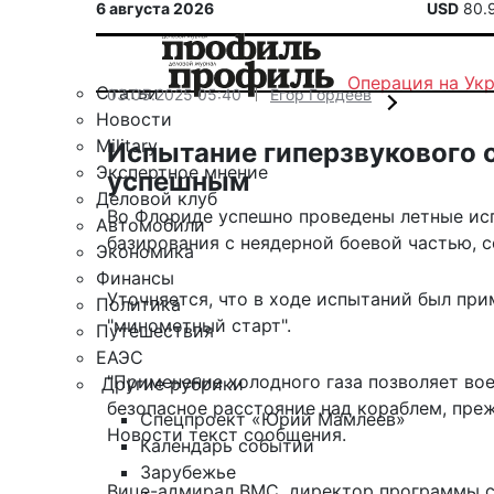
6 августа 2026
USD
80.
Операция на Ук
Статьи
03.05.2025 05:40
Егор Гордеев
Новости
Military
Испытание гиперзвукового 
Экспертное мнение
успешным
Деловой клуб
Во Флориде успешно проведены летные ис
Автомобили
базирования с неядерной боевой частью, 
Экономика
Финансы
Уточняется, что в ходе испытаний был при
Политика
"минометный старт".
Путешествия
ЕАЭС
"Применение холодного газа позволяет во
Другие рубрики
безопасное расстояние над кораблем, преж
Спецпроект «Юрий Мамлеев»
Новости текст сообщения.
Календарь событий
Зарубежье
Вице-адмирал ВМС, директор программы с