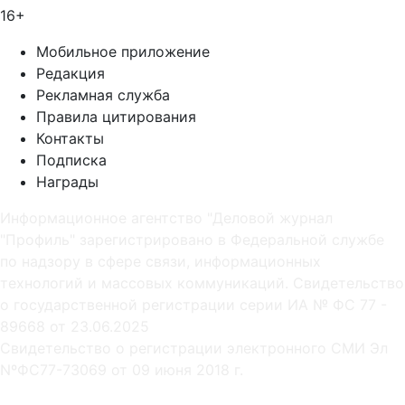
16+
Мобильное приложение
Редакция
Рекламная служба
Правила цитирования
Контакты
Подписка
Награды
Информационное агентство "Деловой журнал
"Профиль" зарегистрировано в Федеральной службе
по надзору в сфере связи, информационных
технологий и массовых коммуникаций. Свидетельство
о государственной регистрации серии ИА № ФС 77 -
89668 от 23.06.2025
Cвидетельство о регистрации электронного СМИ Эл
NºФС77-73069 от 09 июня 2018 г.