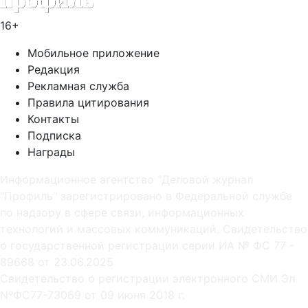
16+
Мобильное приложение
Редакция
Рекламная служба
Правила цитирования
Контакты
Подписка
Награды
Информационное агентство "Деловой журнал
"Профиль" зарегистрировано в Федеральной службе
по надзору в сфере связи, информационных
технологий и массовых коммуникаций. Свидетельство
о государственной регистрации серии ИА № ФС 77 -
89668 от 23.06.2025
Cвидетельство о регистрации электронного СМИ Эл
NºФС77-73069 от 09 июня 2018 г.