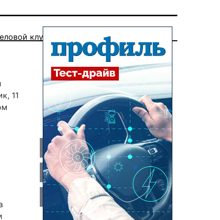
еловой клуб
л
к, 11
ом
а
и