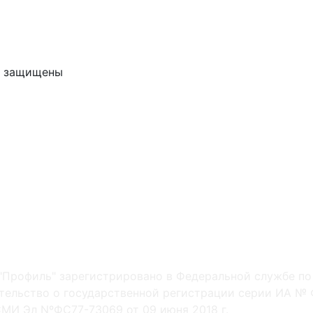
ва защищены
"Профиль" зарегистрировано в Федеральной службе по
ельство о государственной регистрации серии ИА № Ф
МИ Эл NºФС77-73069 от 09 июня 2018 г.