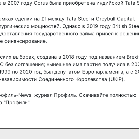
 а в 2007 году Corus была приобретена индийской Tata S
мках сделки на £1 между Tata Steel и Greybull Capital.
ргических мощностей. Однако в 2019 году British Stee
редоставления государственного займа привел к решен
ое финансирование.
ких выборах, создана в 2018 году под названием Brexit
С без соглашения; нынешнее имя партия получила в 202
999 по 2020 год был депутатом Европарламента, а с 2
независимости Соединённого Королевства (UKIP).
рофиль-News
,
журнал Профиль
. Скачивайте полностью
 "Профиль".