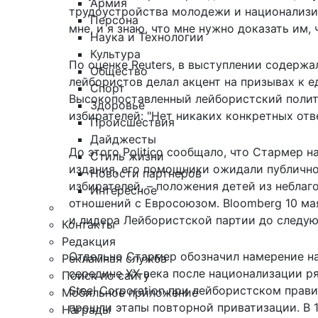
Армия
трудоустройства молодежи и национализиров
Персона
мне, и я знаю, что мне нужно доказать им,
Наука и Технологии
Культура
По оценке Reuters, в выступлении содерж
Общество
лейбористов делал акцент на призывах к е
Спорт
Высокопоставленный лейбористский полит
Здоровье
избирателей: "Нет никаких конкретных отв
Происшествия
Дайджесты
До этого Politico сообщало, что Стармер 
Стиль жизни
издания,
его помощники ожидали
публично
Новости партнеров
избирателей, – положения детей из неблаг
Интересное
отношений с Евросоюзом. Bloomberg 10 ма
и лидера Лейбористской партии до следую
Контакты
Редакция
Отдельно Стармер обозначил намерение нац
Рекламная служба
середине XX века после национализации ря
Поиск по сайту
Steel Corporation при лейбористском прав
Мобильное приложение
прошли этапы повторной приватизации. В 19
Награды