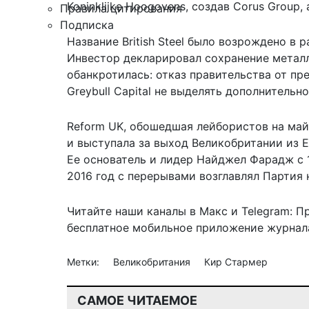
Koninklijke Hoogovens, создав Corus Group,
Правила цитирования
Подписка
Название British Steel было возрождено в ра
Инвестор декларировал сохранение металлу
обанкротилась: отказ правительства от п
Greybull Capital не выделять дополнительн
Reform UK, обошедшая лейбористов на майс
и выступала за выход Великобритании из Е
Ее основатель и лидер Найджел Фарадж с 1
2016 год с перерывами возглавлял Партия 
Читайте наши каналы в
Макс
и Telegram:
П
бесплатное мобильное
приложение журнала
Метки:
Великобритания
Кир Стармер
САМОЕ ЧИТАЕМОЕ