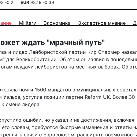
93
-0.2
EUR
93.19
-0.39
раине
Military
Экономика
Экспертное мнение
Д
ожет ждать "мрачный путь"
ва и лидер Лейбористской партии Кир Стармер назва
" для Великобритании. Об этом он заявил в понедельни
тогам неудачи лейбористов на местных выборах. Об эт
отеряла
почти 1500 мандатов в муниципальных советах
и Уэльса, уступив позиции партии Reform UK. Более 30
 к смене лидера.
опустило ошибки, но указал и на достижения, включая
о его словам, требуются быстрые изменения и ответы н
укреплять связи с Евросоюзом, расширять возможност