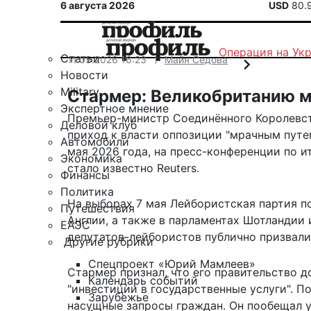
6 августа 2026
USD
80.
Операция на Ук
Статьи
11.05.2026 16:23
Майя Седова
Новости
Military
Стармер: Великобританию м
Экспертное мнение
Премьер-министр Соединённого Королевст
Деловой клуб
приход к власти оппозиции "мрачным путем
Автомобили
мая 2026 года, на пресс-конференции по и
Экономика
стало известно Reuters.
Финансы
Политика
На выборах 7 мая Лейбористская партия
п
Путешествия
Англии, а также в парламентах Шотландии 
ЕАЭС
депутатов-лейбористов публично призвали
Другие рубрики
Спецпроект «Юрий Мамлеев»
Стармер признал, что его правительство д
Календарь событий
"инвестиции в государственные услуги". П
Зарубежье
насущные запросы граждан. Он пообещал 