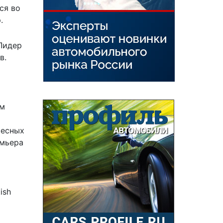
ся во
.
Лидер
в.
ым
тесных
емьера
ish
ы