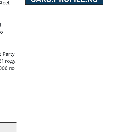
teel.
l
ию
 Party
1 году.
006 по