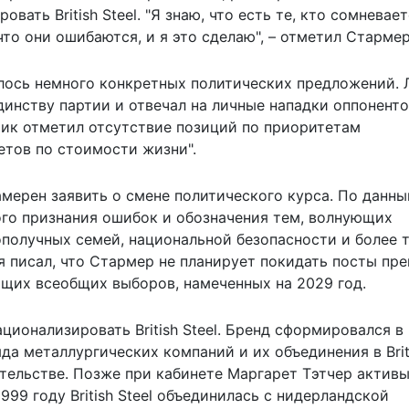
ать British Steel. "Я знаю, что есть те, кто сомневает
 что они ошибаются, и я это сделаю", – отметил Стармер
алось немного конкретных политических предложений. 
динству партии и отвечал на личные нападки оппоненто
ик отметил отсутствие позиций по приоритетам
етов по стоимости жизни".
намерен заявить о смене политического курса. По данн
го признания ошибок и обозначения тем, волнующих
ополучных семей, национальной безопасности и более 
я писал, что Стармер не планирует покидать посты пр
щих всеобщих выборов, намеченных на 2029 год.
ионализировать British Steel. Бренд сформировался в
да металлургических компаний и их объединения в Brit
ительстве. Позже при кабинете Маргарет Тэтчер актив
99 году British Steel объединилась с нидерландской