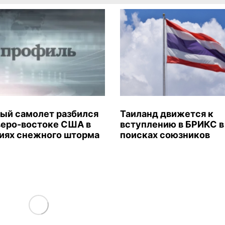
ый самолет разбился
Таиланд движется к
веро-востоке США в
вступлению в БРИКС в
иях снежного шторма
поисках союзников
Load More