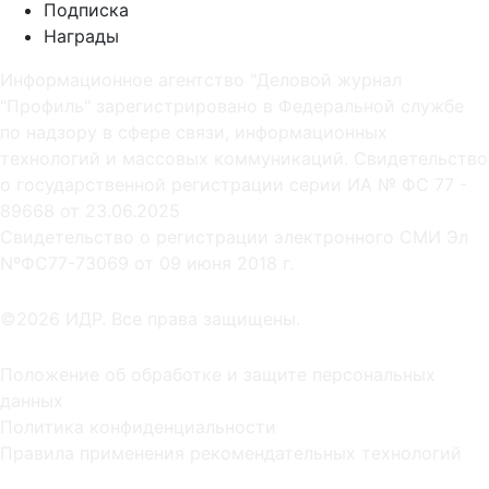
Подписка
Награды
Информационное агентство "Деловой журнал
"Профиль" зарегистрировано в Федеральной службе
по надзору в сфере связи, информационных
технологий и массовых коммуникаций. Свидетельство
о государственной регистрации серии ИА № ФС 77 -
89668 от 23.06.2025
Cвидетельство о регистрации электронного СМИ Эл
NºФС77-73069 от 09 июня 2018 г.
©2026 ИДР. Все права защищены.
Положение об обработке и защите персональных
данных
Политика конфиденциальности
Правила применения рекомендательных технологий