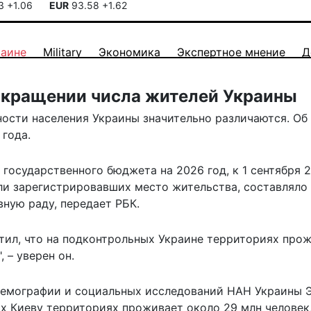
13
+1.06
EUR
93.58
+1.62
раине
Military
Экономика
Экспертное мнение
Д
сокращении числа жителей Украины
ости населения Украины значительно различаются. Об
 года.
 государственного бюджета на 2026 год, к 1 сентября 
ли зарегистрировавших место жительства, составляло 
вную раду,
передает
РБК.
ил, что на подконтрольных Украине территориях про
 – уверен он.
 демографии и социальных исследований НАН Украины 
х Киеву территориях проживает около 29 млн человек,