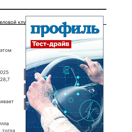
еловой клуб
 этом
2025
28,7
живает
Элла
 тогда