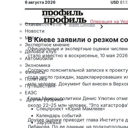
6 августа 2026
USD
81.
Операция на Ук
Статьи
10.05.2026 18:08
Майя Седова
Новости
Military
В Киеве заявили о резком 
Экспертное мнение
Официальные и экспертные оценки численн
Деловой клуб
стало известно в воскресенье, 10 мая 2026
Автомобили
Экономика
Согласно пояснительной записке к проекту
Финансы
года число граждан, задекларировавших и
Политика
млн человек. Документ был внесен в Верхо
Путешествия
ЕАЭС
Глава Минсоцполитики Денис Улютин отмет
Другие рубрики
около 22–25 млн человек. "Это катастрофа",
Спецпроект «Юрий Мамлеев»
Календарь событий
Другие оценки приводит глава Института
Зарубежье
Либанова. По ее данным, на подконтрольны