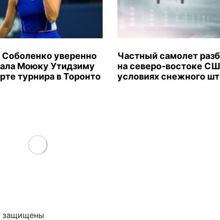
 Соболенко уверенно
Частный самолет раз
ала Моюку Утидзиму
на северо-востоке СШ
арте турнира в Торонто
условиях снежного ш
Load More
ва защищены