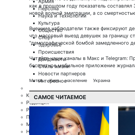
Армия
как в прошлом году показатель составлял 
Персона
новой волной эмиграции, а со смертность
Наука и Технологии
Культура
Внешние наблюдатели также фиксируют дем
Общество
что массовый выезд девушек за границу ст
Спорт
"демографической бомбой замедленного де
Здоровье
Происшествия
Читайте наши каналы в
Макс
и Telegram:
П
Дайджесты
бесплатное мобильное
приложение журнала
Стиль жизни
Новости партнеров
Интересное
Метки:
Киев
население
Украина
Контакты
САМОЕ ЧИТАЕМОЕ
Редакция
Рекламная служба
Поиск по сайту
Мобильное приложение
Награды