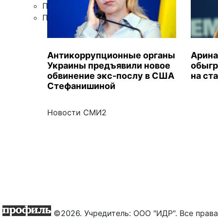
Правила цитирования
Подписка
Антикоррупционные органы
Арина
Украины предъявили новое
обыгр
обвинение экс-послу в США
на ст
Стефанишиной
Новости СМИ2
©2026. Учредитель: ООО "ИДР". Все пра