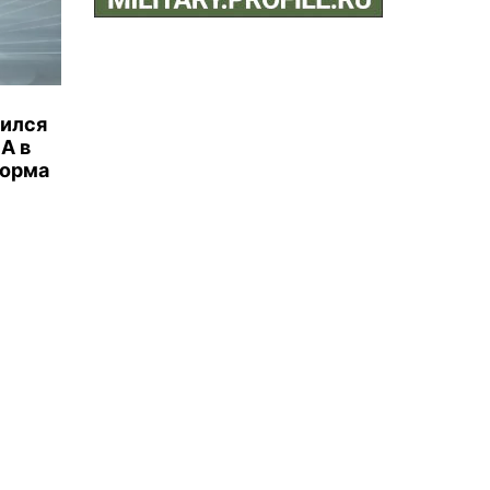
бился
А в
торма