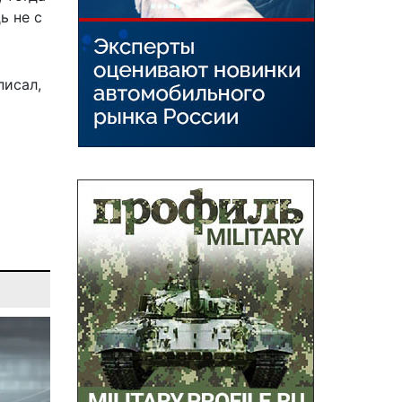
ь не с
писал,