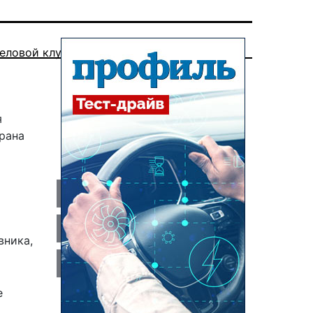
еловой клуб
я
рана
и
вника,
е