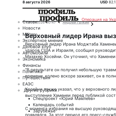
8 августа 2026
USD
82.
Операция на Ук
Статьи
10.05.2026 00:47
Андрей Галкин
Новости
Military
Верховный лидер Ирана вы
Экспертное мнение
Верховный лидер Ирана Моджтаба Хаменеи
Деловой клуб
ударов США и Израиля, сообщил руководи
Автомобили
Мазахер Хосейни. Он уточнил, что Хаменеи
Экономика
Финансы
"В результате он получил небольшую трав
Политика
времени, колено вскоре заживет, он в полно
Путешествия
ЕАЭС
Хосейни также указал, что у верховного ли
Другие рубрики
выступление Хаменеи перед публикой сост
Спецпроект «Юрий Мамлеев»
Календарь событий
С момента избрания на высшую руководящу
Зарубежье
появлялся. За этот период его пресс-служ