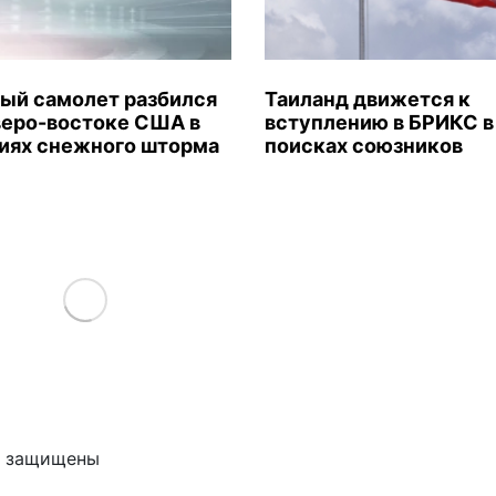
ый самолет разбился
Таиланд движется к
веро-востоке США в
вступлению в БРИКС в
иях снежного шторма
поисках союзников
Load More
ва защищены