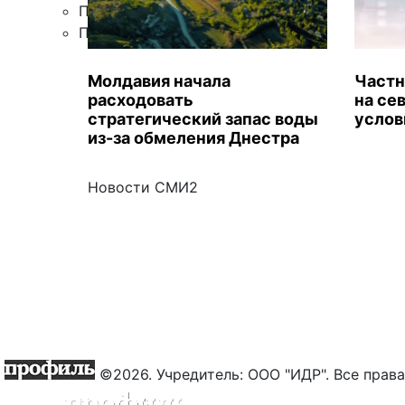
Правила цитирования
Подписка
Молдавия начала
Частн
расходовать
на се
стратегический запас воды
услов
из-за обмеления Днестра
Новости СМИ2
©2026. Учредитель: ООО "ИДР". Все пра