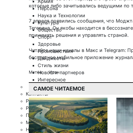
Армия
которые либо зачитывались ведущими по т
Персона
Наука и Технологии
7 апреля появились сообщения, что Модж
Культура
Тегерана. Он якобы находится в бессознат
Общество
принимать решения и управлять страной.
Спорт
Здоровье
Читайте наши каналы в
Макс
и Telegram:
П
Происшествия
бесплатное мобильное
приложение журнала
Дайджесты
Стиль жизни
Новости партнеров
Метки:
Иран
Интересное
САМОЕ ЧИТАЕМОЕ
Контакты
Редакция
Рекламная служба
Поиск по сайту
Мобильное приложение
Награды