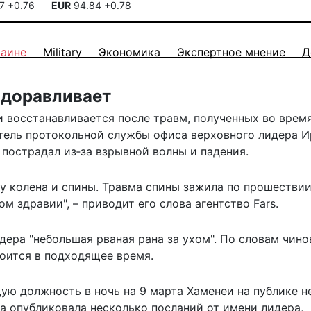
17
+0.76
EUR
94.84
+0.78
раине
Military
Экономика
Экспертное мнение
Д
здоравливает
 восстанавливается после травм, полученных во врем
тель протокольной службы офиса верховного лидера И
 пострадал из‑за взрывной волны и падения.
му колена и спины. Травма спины зажила по прошестви
м здравии", – приводит его слова агентство Fars.
дера "небольшая рваная рана за ухом". По словам чино
оится в подходящее время.
ю должность в ночь на 9 марта Хаменеи на публике н
ба опубликовала несколько посланий от имени лидера,