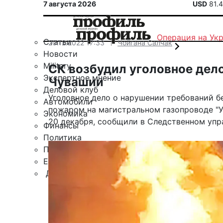
7 августа 2026
USD
81.
Операция на Ук
Статьи
20.12.2022 17:33
Чойгана Салчак
Новости
Military
СК возбудил уголовное дело
Экспертное мнение
Чувашии
Деловой клуб
Уголовное дело о нарушении требований б
Автомобили
пожаром на магистральном газопроводе "У
Экономика
20 декабря, сообщили в Следственном упр
Финансы
Политика
Путешествия
ЕАЭС
Другие рубрики
Спецпроект «Юрий Мамлеев»
Календарь событий
Зарубежье