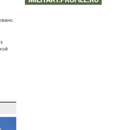
овано.
из
ской