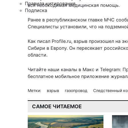
Правила цитирования
вся необходимая медицинская помощь.
Подписка
Ранее в республиканском главке МЧС сооб
Специалисты установили, что на подземно
Как писал Profile.ru,
взрыв произошел
на эк
Сибири в Европу. Он пересекает российск
области.
Читайте наши каналы в
Макс
и Telegram:
П
бесплатное мобильное
приложение журнала
Метки:
взрыв
газопровод
Следственный к
САМОЕ ЧИТАЕМОЕ