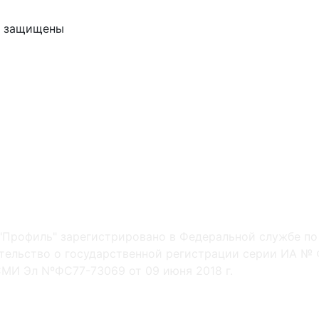
ва защищены
"Профиль" зарегистрировано в Федеральной службе по
ельство о государственной регистрации серии ИА № Ф
МИ Эл NºФС77-73069 от 09 июня 2018 г.