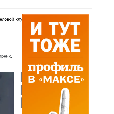
еловой клуб
орник,