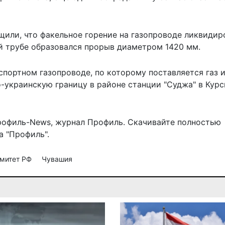
щили, что факельное горение на газопроводе ликвидир
й трубе образовался прорыв диаметром 1420 мм.
спортном газопроводе, по которому поставляется газ 
о-украинскую границу в районе станции "Суджа" в Кур
рофиль-News
,
журнал Профиль
. Скачивайте полностью
 "Профиль".
омитет РФ
Чувашия