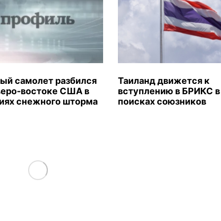
ый самолет разбился
Таиланд движется к
веро-востоке США в
вступлению в БРИКС в
иях снежного шторма
поисках союзников
Load More