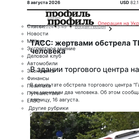
8 августа 2026
USD
82.
Операция на Ук
Статьи
16.08.2024 13:49
Богдан Герцен
Новости
Military
ТАСС: жертвами обстрела Т
Экспертное мнение
человека
Деловой клуб
Автомобили
В здании торгового центра н
Экономика
Финансы
В результате обстрела торгового центра "
Политика
как минимум два человека. Об этом сооб
Путешествия
пятницу, 16 августа.
ЕАЭС
Другие рубрики
Спецпроект «Юрий Мамлеев»
Календарь событий
Зарубежье