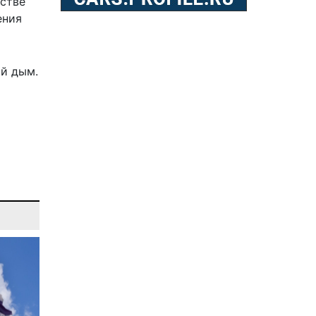
естве
ения
ый дым.