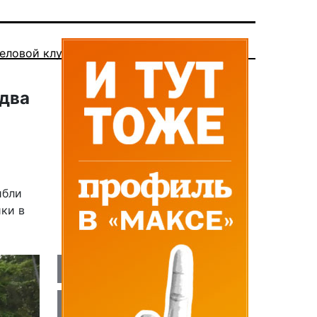
еловой клуб
 два
ибли
ки в