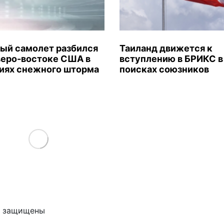
ый самолет разбился
Таиланд движется к
веро-востоке США в
вступлению в БРИКС в
иях снежного шторма
поисках союзников
Load More
ва защищены