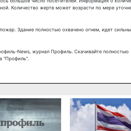
ось большое число посетителей
. Информация о колич
ной. Количество жертв может возрасти по мере уточн
пожар. Здание полностью охвачено огнем, идет сильн
рофиль-News
,
журнал Профиль
. Скачивайте полностью
 "Профиль".