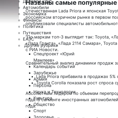
Деловой клуб
Названы самые популярные 
Автомобили
Отечественная Lada Priora и японская Toy
Экономика
российском вторичном рынке в первом пол
Финансы
опубликовали специалисты автомобильного
Политика
Путешествия
"По маркам топ-3 выглядит так: Toyota, «Л
ЕАЭС
«Лада Гранта», «Лада 2114 Самара», Toyota 
Другие рубрики
с РИА Новости.
Спецпроект «Юрий
Мамлеев»
Сравнительный анализ динамики продаж за
Календарь событий
Зарубежье
Lada Priora прибавила в продажах 5%
Армия
Toyota Corolla показала рост спроса с
Персона
Наука и Технологии
Абсолютным лидером по объемам перепрода
Культура
года. В сегменте иностранных автомобилей
Общество
года.
Спорт
Здоровье