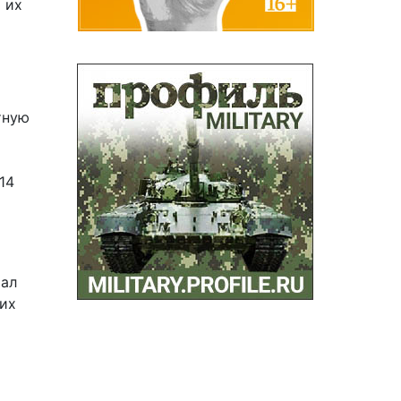
 их
тную
14
тал
ких