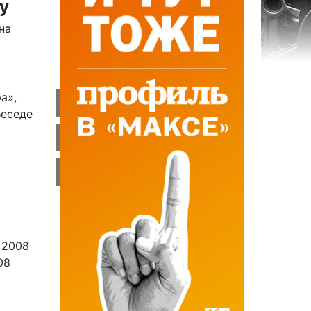
у
на
а»,
беседе
 2008
08