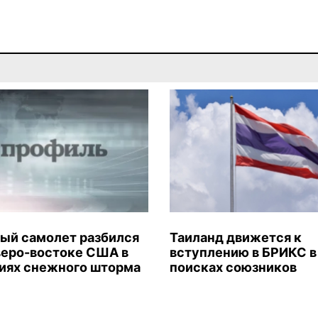
ый самолет разбился
Таиланд движется к
веро-востоке США в
вступлению в БРИКС в
иях снежного шторма
поисках союзников