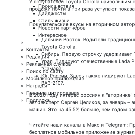
У покупателей Toyota Corolla наибольшим 
Происшествия
продажи почти в три раза уступают показат
Дайджесты
Стиль жизни
Покупательские вкусы на вторичном автор
Новости партнеров
Интересное
Дальний Восток. Водители традиционно
Toyota Corolla.
Контакты
Сибирь. Первую строчку удерживает Toy
Редакция
Урал. Лидируют отечественные Lada Pr
Рекламная служба
"Самара".
Поиск по сайту
Юг России. Здесь также лидируют Lada
Мобильное приложение
ВАЗ-2107.
Награды
Правила цитирования
В 2026 году интерес россиян к "вторичке"
Подписка
автоэксперт Сергей Целиков, за январь – 
машин
. Это на 45,5% больше, чем годом ра
Читайте наши каналы в
Макс
и Telegram:
П
бесплатное мобильное
приложение журнала