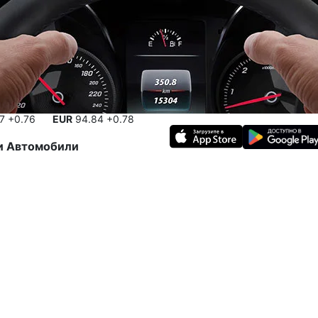
17
+0.76
EUR
94.84
+0.78
и
Автомобили