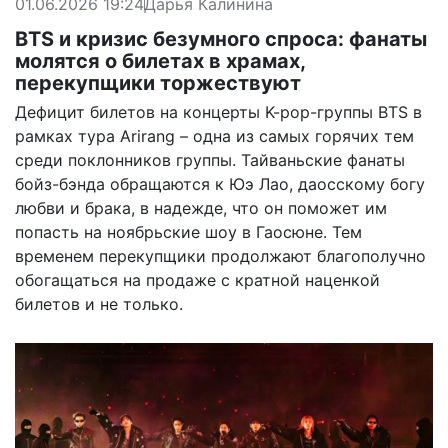
01.06.2026 19:24
Дарья Калинина
BTS и кризис безумного спроса: фанаты
молятся о билетах в храмах,
перекупщики торжествуют
Дефицит билетов на концерты K-pop-группы BTS в
рамках тура Arirang – одна из самых горячих тем
среди поклонников группы. Тайваньские фанаты
бойз-бэнда обращаются к Юэ Лао, даосскому богу
любви и брака, в надежде, что он поможет им
попасть на ноябрьские шоу в Гаосюне. Тем
временем перекупщики продолжают благополучно
обогащаться на продаже с кратной наценкой
билетов и не только.