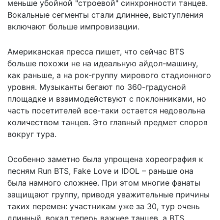
меньше убойной "строевой" синхронности танцев.
Вокальные сегменты стали длиннее, выступления
включают больше импровизации.
Американская пресса пишет, что сейчас BTS
больше похожи не на идеальную айдол-машину,
как раньше, а на рок-группу мирового стадионного
уровня. Музыканты бегают по 360-градусной
площадке и взаимодействуют с поклонниками, но
часть посетителей все-таки остается недовольна
количеством танцев. Это главный предмет споров
вокруг тура.
Особенно заметно была
упрощена хореография
к
песням Run BTS, Fake Love и IDOL – раньше она
была намного сложнее. При этом многие фанаты
защищают группу, приводя уважительные причины
таких перемен: участникам уже за 30, тур очень
длинный, вокал теперь важнее танцев, а BTS